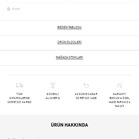
Stokta
BEDEN TABLOSU
ÜRÜN ÖLÇÜLERI
MAĞAZA STOKLARI
TÜM
GÜVENLİ
60 GÜNE KADAR
GARANTİ
SİPARİŞLERDE
ALIŞVERİŞ
ÜCRETSİZ İADE
BONUS'A ÖZEL
ÜCRETSİZ KARGO
VADE FARKSIZ 6
TAKSİT
ÜRÜN HAKKINDA