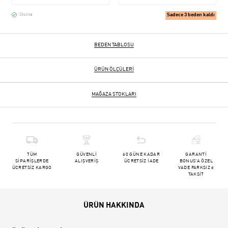
Sadece 3 beden kaldı
Stokta
BEDEN TABLOSU
ÜRÜN ÖLÇÜLERI
MAĞAZA STOKLARI
TÜM
GÜVENLİ
60 GÜNE KADAR
GARANTİ
SİPARİŞLERDE
ALIŞVERİŞ
ÜCRETSİZ İADE
BONUS'A ÖZEL
ÜCRETSİZ KARGO
VADE FARKSIZ 6
TAKSİT
ÜRÜN HAKKINDA