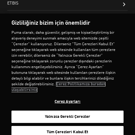
Gizliliğiniz bizim için önemlidir
Puma olarak; daha güvenilir, gelişmiş ve kişiselleştirilmiş bir
alışveriş deneyimi sunmak amacıyla web sitemizde çeşitli
“Çerezler” kullanıyoruz. Dilerseniz "Tüm Çerezleri Kabul Et"
seçeneğine tıklayarak web sitesinde kullanılan tüm çerezlere
izin verebilir, dilerseniz de “Yalnızca Gerekli Çerezler”
seçeneğine tıklayarak zorunlu çerezler dışındaki çerezlerin
kullanımını engelleyebilirsiniz. Ayrıca “Çerez Ayarları”
butonuna tıklayarak web sitesinde kullanılan çerezlere ilişkin
detaylı bilgi alabilir ve bunlara ilişkin tercihlerinizi dilediğiniz
şekilde değiştirebilirsiniz.
Çerez Politikamıza buradan
ulaşabilirsiniz
Çerez Ayarları
Yalnızca Gerekli Çerezler
SEPETE EKLE
Tüm Çerezleri Kabul Et