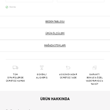
Stokta
BEDEN TABLOSU
ÜRÜN ÖLÇÜLERI
MAĞAZA STOKLARI
TÜM
GÜVENLİ
60 GÜNE KADAR
GARANTİ
SİPARİŞLERDE
ALIŞVERİŞ
ÜCRETSİZ İADE
BONUS'A ÖZEL
ÜCRETSİZ KARGO
VADE FARKSIZ 6
TAKSİT
ÜRÜN HAKKINDA