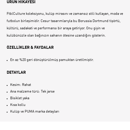
ÜRÜN HİKAYESİ
FtblCulture koleksiyonu, kulüp mirasını ve zamansız stili kutlayan, moda ve
futbolun birleşimidir. Cesur tasarımlarıyla bu Borussia Dortmund tişörtü,
kültürü, sadakati ve performansı bir araya getiriyor. Onu giyin ve
kulübünüzle olan bağınızın sahanın ötesine uzandığını gösterin.
ÖZELLİKLER & FAYDALAR
En az %20 geri dönüştürülmüş pamuktan üretilmiştir.
DETAYLAR
Kesim: Rahat
Ana malzeme türü: Tek jarse
Bisiklet yaka
Kısa kollu
Kulüp ve PUMA marka detayları