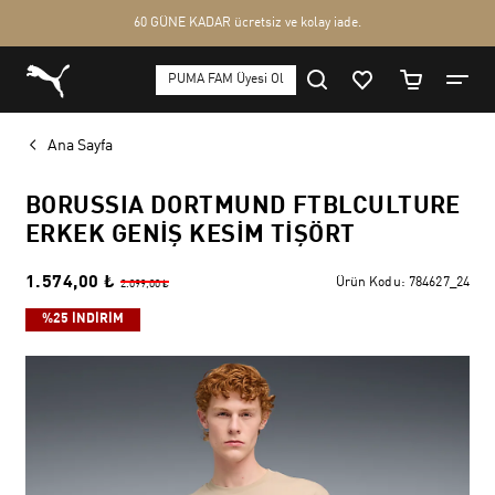
Ana Sayfa
BORUSSIA DORTMUND FTBLCULTURE
ERKEK GENIŞ KESIM TIŞÖRT
1.574,00 ₺
Ürün Kodu:
784627_24
2.099,00 ₺
%25 İNDİRİM