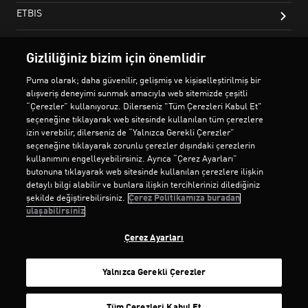
Gizliliğiniz bizim için önemlidir
Puma olarak; daha güvenilir, gelişmiş ve kişiselleştirilmiş bir
alışveriş deneyimi sunmak amacıyla web sitemizde çeşitli
“Çerezler” kullanıyoruz. Dilerseniz "Tüm Çerezleri Kabul Et"
seçeneğine tıklayarak web sitesinde kullanılan tüm çerezlere
izin verebilir, dilerseniz de “Yalnızca Gerekli Çerezler”
seçeneğine tıklayarak zorunlu çerezler dışındaki çerezlerin
kullanımını engelleyebilirsiniz. Ayrıca “Çerez Ayarları”
butonuna tıklayarak web sitesinde kullanılan çerezlere ilişkin
detaylı bilgi alabilir ve bunlara ilişkin tercihlerinizi dilediğiniz
şekilde değiştirebilirsiniz.
Çerez Politikamıza buradan
ulaşabilirsiniz
Çerez Ayarları
Yalnızca Gerekli Çerezler
SEPETE EKLE
Tüm Çerezleri Kabul Et