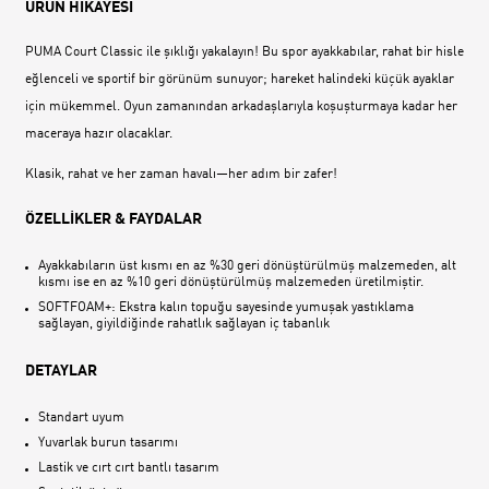
ÜRÜN HİKAYESİ
PUMA Court Classic ile şıklığı yakalayın! Bu spor ayakkabılar, rahat bir hisle
eğlenceli ve sportif bir görünüm sunuyor; hareket halindeki küçük ayaklar
için mükemmel. Oyun zamanından arkadaşlarıyla koşuşturmaya kadar her
maceraya hazır olacaklar.
Klasik, rahat ve her zaman havalı—her adım bir zafer!
ÖZELLİKLER & FAYDALAR
Ayakkabıların üst kısmı en az %30 geri dönüştürülmüş malzemeden, alt
kısmı ise en az %10 geri dönüştürülmüş malzemeden üretilmiştir.
SOFTFOAM+: Ekstra kalın topuğu sayesinde yumuşak yastıklama
sağlayan, giyildiğinde rahatlık sağlayan iç tabanlık
DETAYLAR
Standart uyum
Yuvarlak burun tasarımı
Lastik ve cırt cırt bantlı tasarım