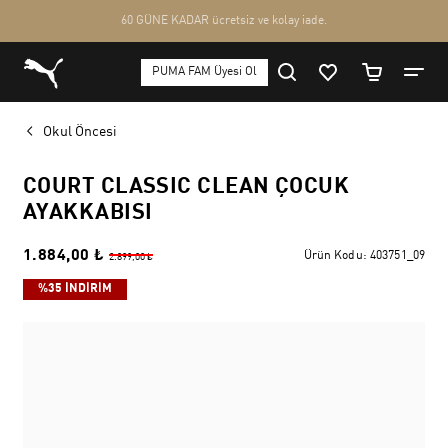
Okul Öncesi
COURT CLASSIC CLEAN ÇOCUK
AYAKKABISI
1.884,00 ₺
Ürün Kodu:
403751_09
2.899,00 ₺
%35 İNDİRİM