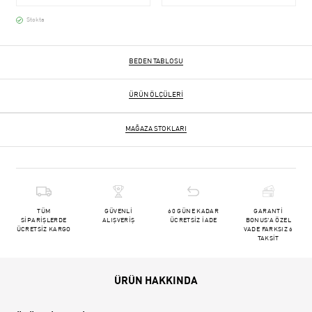
Stokta
BEDEN TABLOSU
ÜRÜN ÖLÇÜLERI
MAĞAZA STOKLARI
TÜM
GÜVENLİ
60 GÜNE KADAR
GARANTİ
SİPARİŞLERDE
ALIŞVERİŞ
ÜCRETSİZ İADE
BONUS'A ÖZEL
ÜCRETSİZ KARGO
VADE FARKSIZ 6
TAKSİT
ÜRÜN HAKKINDA