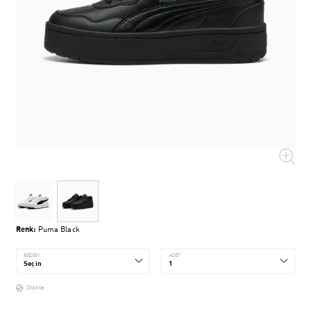
Renk:
Puma Black
BEDEN
ADET
Stokta