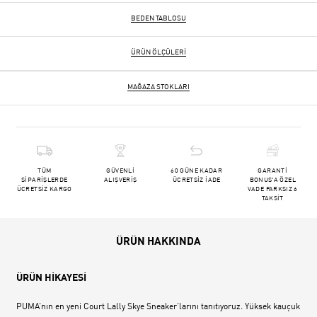
BEDEN TABLOSU
ÜRÜN ÖLÇÜLERI
MAĞAZA STOKLARI
TÜM
GÜVENLİ
60 GÜNE KADAR
GARANTİ
SİPARİŞLERDE
ALIŞVERİŞ
ÜCRETSİZ İADE
BONUS'A ÖZEL
ÜCRETSİZ KARGO
VADE FARKSIZ 6
TAKSİT
ÜRÜN HAKKINDA
ÜRÜN HİKAYESİ
PUMA‘nın en yeni Court Lally Skye Sneaker‘larını tanıtıyoruz. Yüksek kauçuk