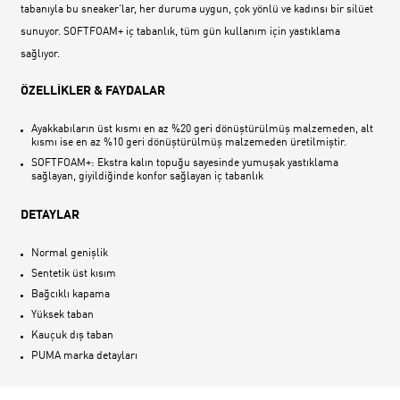
tabanıyla bu sneaker‘lar, her duruma uygun, çok yönlü ve kadınsı bir silüet
sunuyor. SOFTFOAM+ iç tabanlık, tüm gün kullanım için yastıklama
sağlıyor.
ÖZELLİKLER & FAYDALAR
Ayakkabıların üst kısmı en az %20 geri dönüştürülmüş malzemeden, alt
kısmı ise en az %10 geri dönüştürülmüş malzemeden üretilmiştir.
SOFTFOAM+: Ekstra kalın topuğu sayesinde yumuşak yastıklama
sağlayan, giyildiğinde konfor sağlayan iç tabanlık
DETAYLAR
Normal genişlik
Sentetik üst kısım
Bağcıklı kapama
Yüksek taban
Kauçuk dış taban
PUMA marka detayları