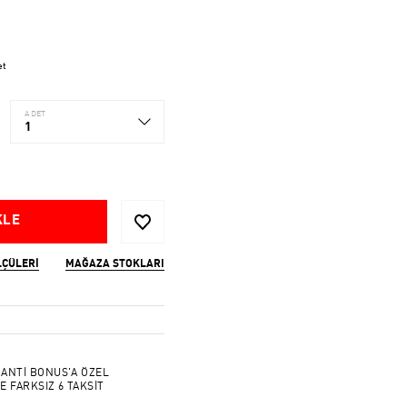
et
ADET
1
KLE
LÇÜLERI
MAĞAZA STOKLARI
ANTİ BONUS'A ÖZEL
E FARKSIZ 6 TAKSİT