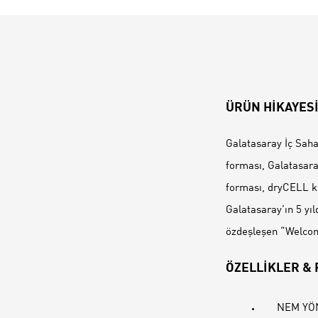
ÜRÜN HİKAYES
Galatasaray İç Saha
forması, Galatasara
forması, dryCELL ku
Galatasaray’ın 5 yı
özdeşleşen “Welcome
ÖZELLİKLER &
NEM YÖNE