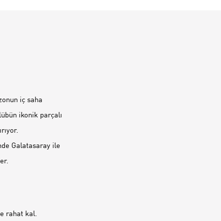
ezonun iç saha
lübün ikonik parçalı
rıyor.
nde Galatasaray ile
er.
 rahat kal.