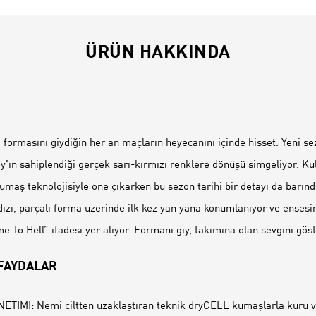
ÜRÜN HAKKINDA
İ
 formasını giydiğin her an maçların heyecanını içinde hisset. Yeni s
y’ın sahiplendiği gerçek sarı-kırmızı renklere dönüşü simgeliyor. Ku
maş teknolojisiyle öne çıkarken bu sezon tarihi bir detayı da barındı
ldızı, parçalı forma üzerinde ilk kez yan yana konumlanıyor ve ensesi
 To Hell” ifadesi yer alıyor. Formanı giy, takımına olan sevgini göst
 FAYDALAR
TİMİ: Nemi ciltten uzaklaştıran teknik dryCELL kumaşlarla kuru ve