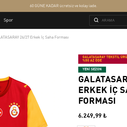
ATASARAY 26/27 Erkek İç Saha Forması
GALATASARAY TEKSTİL ÜRÜ
%50 AZ ÖDE
YENİ SEZON
GALATASAR
ERKEK İÇ 
FORMASI
6.249,99 ₺