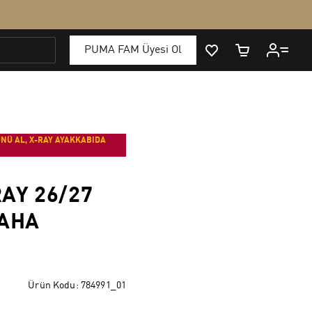
NÜ AL, X-RAY AYAKKABIDA
AY 26/27
SAHA
Ürün Kodu:
784991_01