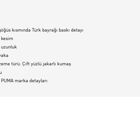
göğüs kısmında Türk bayrağı baskı detayı
 kesim
 uzunluk
 yaka
eme türü: Çift yüzlü jakarlı kumaş
u
 PUMA marka detayları