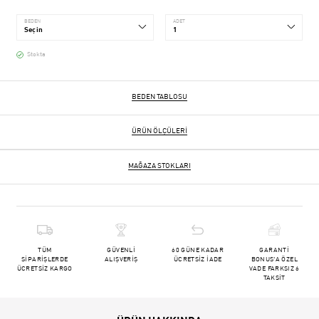
BEDEN
ADET
Stokta
BEDEN TABLOSU
ÜRÜN ÖLÇÜLERI
MAĞAZA STOKLARI
TÜM
GÜVENLİ
60 GÜNE KADAR
GARANTİ
SİPARİŞLERDE
ALIŞVERİŞ
ÜCRETSİZ İADE
BONUS'A ÖZEL
ÜCRETSİZ KARGO
VADE FARKSIZ 6
TAKSİT