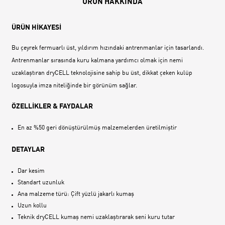
ÜRÜN HAKKINDA
ÜRÜN HİKAYESİ
Bu çeyrek fermuarlı üst, yıldırım hızındaki antrenmanlar için tasarlandı.
Antrenmanlar sırasında kuru kalmana yardımcı olmak için nemi
uzaklaştıran dryCELL teknolojisine sahip bu üst, dikkat çeken kulüp
logosuyla imza niteliğinde bir görünüm sağlar.
ÖZELLİKLER & FAYDALAR
En az %50 geri dönüştürülmüş malzemelerden üretilmiştir
DETAYLAR
Dar kesim
Standart uzunluk
Ana malzeme türü: Çift yüzlü jakarlı kumaş
Uzun kollu
Teknik dryCELL kumaş nemi uzaklaştırarak seni kuru tutar