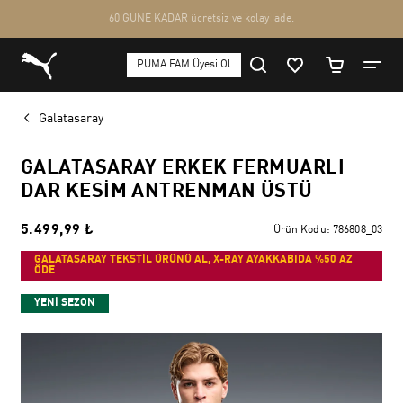
Galatasaray
GALATASARAY ERKEK FERMUARLI
DAR KESIM ANTRENMAN ÜSTÜ
5.499,99 ₺
Ürün Kodu:
786808_03
GALATASARAY TEKSTİL ÜRÜNÜ AL, X-RAY AYAKKABIDA %50 AZ
ÖDE
YENİ SEZON