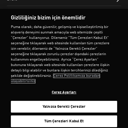
Gizliliğiniz bizim için önemlidir
Puma olarak; daha güvenilir, gelişmiş ve kişiselleştirilmiş bir
alışveriş deneyimi sunmak amacıyla web sitemizde çeşitli
“Çerezler” kullanıyoruz. Dilerseniz "Tüm Çerezleri Kabul Et"
seçeneğine tıklayarak web sitesinde kullanılan tüm çerezlere
izin verebilir, dilerseniz de “Yalnızca Gerekli Çerezler”
seçeneğine tıklayarak zorunlu çerezler dışındaki çerezlerin
kullanımını engelleyebilirsiniz. Ayrıca “Çerez Ayarları”
butonuna tıklayarak web sitesinde kullanılan çerezlere ilişkin
detaylı bilgi alabilir ve bunlara ilişkin tercihlerinizi dilediğiniz
şekilde değiştirebilirsiniz.
Çerez Politikamıza buradan
ulaşabilirsiniz
Çerez Ayarları
Yalnızca Gerekli Çerezler
SEPETE EKLE
Tüm Çerezleri Kabul Et