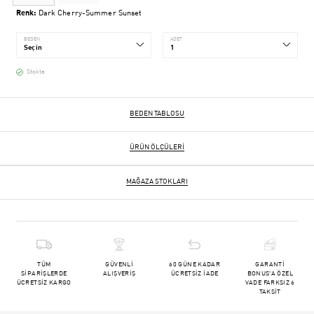
Renk:
Dark Cherry-Summer Sunset
BEDEN
ADET
Stokta
BEDEN TABLOSU
ÜRÜN ÖLÇÜLERI
MAĞAZA STOKLARI
TÜM
GÜVENLİ
60 GÜNE KADAR
GARANTİ
SİPARİŞLERDE
ALIŞVERİŞ
ÜCRETSİZ İADE
BONUS'A ÖZEL
ÜCRETSİZ KARGO
VADE FARKSIZ 6
TAKSİT