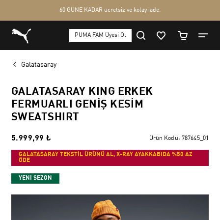
Galatasaray
GALATASARAY KING ERKEK
FERMUARLI GENIŞ KESIM
SWEATSHIRT
5.999,99 ₺
Ürün Kodu:
787645_01
GALATASARAY TEKSTİL ÜRÜNÜ AL, X-RAY AYAKKABIDA %50 AZ
ÖDE
YENİ SEZON