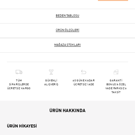
BEDEN TABLOSU
ÜRÜN ÖLÇÜLERI
MAĞAZA STOKLARI
TÜM
GÜVENLİ
60 GÜNE KADAR
GARANTİ
SİPARİŞLERDE
ALIŞVERİŞ
ÜCRETSİZ İADE
BONUS'A ÖZEL
ÜCRETSİZ KARGO
VADE FARKSIZ 6
TAKSİT
ÜRÜN HAKKINDA
ÜRÜN HİKAYESİ