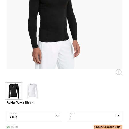
Renk:
Puma Black
BEDEN
ADET
Sadece 3 beden kaldı
Stokta