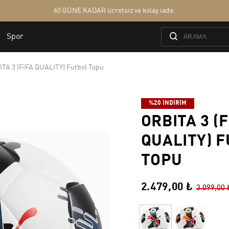
TA 3 (FIFA QUALITY) Futbol Topu
%20 İNDİRİM
ORBITA 3 (F
QUALITY) 
TOPU
2.479,00 ₺
3.099,00 