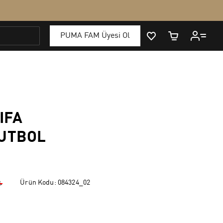
IFA
FUTBOL
Ürün Kodu:
084324_02
₺