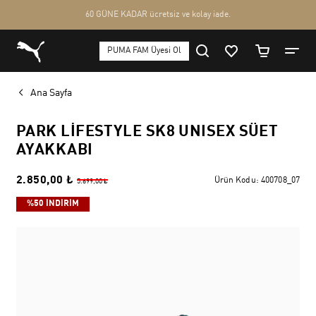
Ana Sayfa
PARK LIFESTYLE SK8 UNISEX SÜET
AYAKKABI
2.850,00 ₺
Ürün Kodu:
400708_07
5.699,00 ₺
%50 İNDİRİM