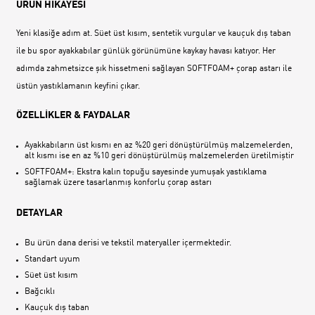
ÜRÜN HİKAYESİ
Yeni klasiğe adım at. Süet üst kısım, sentetik vurgular ve kauçuk dış taban
ile bu spor ayakkabılar günlük görünümüne kaykay havası katıyor. Her
adımda zahmetsizce şık hissetmeni sağlayan SOFTFOAM+ çorap astarı ile
üstün yastıklamanın keyfini çıkar.
ÖZELLİKLER & FAYDALAR
Ayakkabıların üst kısmı en az %20 geri dönüştürülmüş malzemelerden,
alt kısmı ise en az %10 geri dönüştürülmüş malzemelerden üretilmiştir
SOFTFOAM+: Ekstra kalın topuğu sayesinde yumuşak yastıklama
sağlamak üzere tasarlanmış konforlu çorap astarı
DETAYLAR
Bu ürün dana derisi ve tekstil materyaller içermektedir.
Standart uyum
Süet üst kısım
Bağcıklı
Kauçuk dış taban