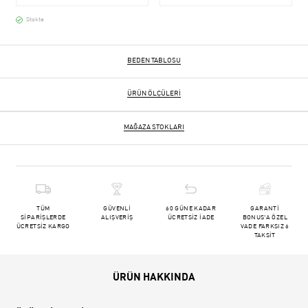
Stokta
BEDEN TABLOSU
ÜRÜN ÖLÇÜLERI
MAĞAZA STOKLARI
TÜM
GÜVENLİ
60 GÜNE KADAR
GARANTİ
SİPARİŞLERDE
ALIŞVERİŞ
ÜCRETSİZ İADE
BONUS'A ÖZEL
ÜCRETSİZ KARGO
VADE FARKSIZ 6
TAKSİT
ÜRÜN HAKKINDA