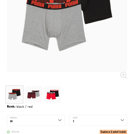
Renk:
black / red
BEDEN
ADET
Sadece 2 adet kaldı
Stokta