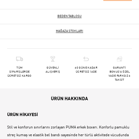
BEDEN TABLOSU
MAĞAZA STOKLARI
TÜM
GÜVENLİ
60 GÜNE KADAR
GARANTİ
SİPARİŞLERDE
ALIŞVERİŞ
ÜCRETSİZ İADE
BONUS'A ÖZEL
ÜCRETSİZ KARGO
VADE FARKSIZ 6
TAKSİT
ÜRÜN HAKKINDA
ÜRÜN HİKAYESİ
Stil ve konforun sınırlarını zorlayan PUMA erkek boxerı. Konforlu pamuklu
streç kumaş ve elastik bel bandı sayesinde her türlü aktivitede vücudunda