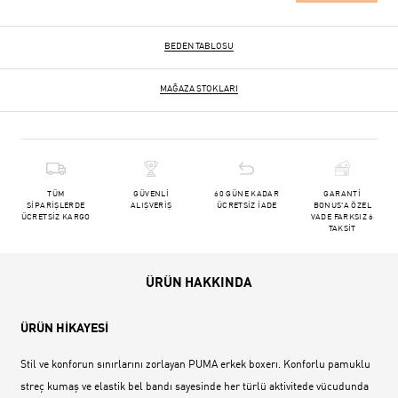
BEDEN TABLOSU
MAĞAZA STOKLARI
TÜM
GÜVENLİ
60 GÜNE KADAR
GARANTİ
SİPARİŞLERDE
ALIŞVERİŞ
ÜCRETSİZ İADE
BONUS'A ÖZEL
ÜCRETSİZ KARGO
VADE FARKSIZ 6
TAKSİT
ÜRÜN HAKKINDA
ÜRÜN HİKAYESİ
Stil ve konforun sınırlarını zorlayan PUMA erkek boxerı. Konforlu pamuklu
streç kumaş ve elastik bel bandı sayesinde her türlü aktivitede vücudunda