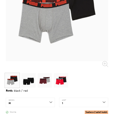
Renk:
black / red
BEDEN
ADET
Sadece 2 adet kaldı
Stokta