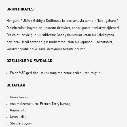
ÜRÜN HİKAYESİ
Her gün, PUMA x Gabby’s Dollhouse koleksiyonuyla tam bir “kedi-şahane”.
Dizinin minik hayranları; tasarım detayları, parlak pastel tonlar ve eğlenceli
DIY esintileriyle günlük stillerine Gabby dokunuşu katan bu koleksiyona
bayılacak. Kedi severler için mükemmel olan bu kapüşonlu sweatshirt,
karakter grafikleri ve simli detaylarla birlikte geliyor.
ÖZELLİKLER & FAYDALAR
En az %50 geri dönüştürülmüş malzemelerden üretilmiştir.
DETAYLAR
Geniş kesim
Ana malzeme türü: French Terry kumaş
Kapüşonlu
Uzun kollu
Standart uyum