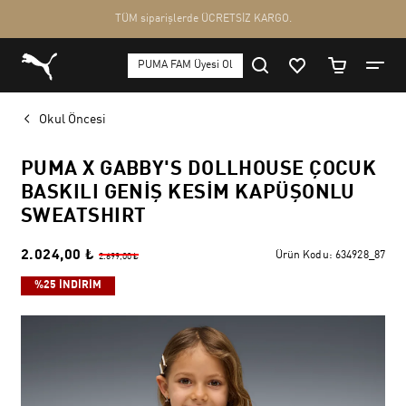
Okul Öncesi
PUMA X GABBY'S DOLLHOUSE ÇOCUK
BASKILI GENIŞ KESIM KAPÜŞONLU
SWEATSHIRT
2.024,00 ₺
Ürün Kodu:
634928_87
2.699,00 ₺
%25 İNDİRİM