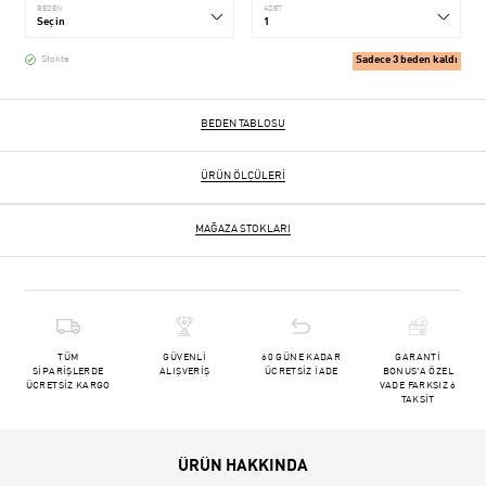
BEDEN
ADET
Sadece 3 beden kaldı
Stokta
BEDEN TABLOSU
ÜRÜN ÖLÇÜLERI
MAĞAZA STOKLARI
TÜM
GÜVENLİ
60 GÜNE KADAR
GARANTİ
SİPARİŞLERDE
ALIŞVERİŞ
ÜCRETSİZ İADE
BONUS'A ÖZEL
ÜCRETSİZ KARGO
VADE FARKSIZ 6
TAKSİT
ÜRÜN HAKKINDA