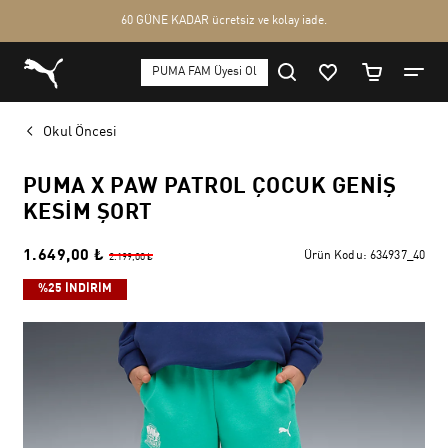
Okul Öncesi
PUMA X PAW PATROL ÇOCUK GENIŞ
KESIM ŞORT
1.649,00 ₺
Ürün Kodu:
634937_40
2.199,00 ₺
%25 İNDİRİM