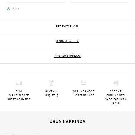
Stokta
BEDEN TABLOSU
ÜRÜN ÖLÇÜLERI
MAĞAZA STOKLARI
TÜM
GÜVENLİ
60 GÜNE KADAR
GARANTİ
SİPARİŞLERDE
ALIŞVERİŞ
ÜCRETSİZ İADE
BONUS'A ÖZEL
ÜCRETSİZ KARGO
VADE FARKSIZ 6
TAKSİT
ÜRÜN HAKKINDA