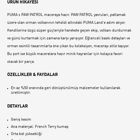
ÜRÜN HİKAYESİ
PUMA x PAW PATROL maceraya hazır. PAW PATROL yavruları, patlamak
üzere olan orman volkanının tehdidi altındaki PUMA Land’e adım atıyor.
Kendilerine özgü süper güçleriyle harekete geçen ekip, volkanı durdurmak
ve günü kurtarmak için zamana karşı yarışıyor. Eğlenceli baskı detayları ve
orman esintili tasarımlarla öne çıkan bu koleksiyon, macerayı stile taşıyor.
Bu şort ise büyük maceralara hazır minik hayranlar için kolayca favori
olacak bir parça.
ÖZELLİKLER & FAYDALAR
En az %50 oranında geri dönüştürülmüş malzemeler kullanılarak
üretilmiştir.
DETAYLAR
Geniş kesim
Ana materyal: French Terry kumaş
Orta bel yüksekliği