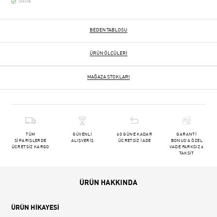
Stokta
BEDEN TABLOSU
ÜRÜN ÖLÇÜLERI
MAĞAZA STOKLARI
TÜM
GÜVENLİ
60 GÜNE KADAR
GARANTİ
SİPARİŞLERDE
ALIŞVERİŞ
ÜCRETSİZ İADE
BONUS'A ÖZEL
ÜCRETSİZ KARGO
VADE FARKSIZ 6
TAKSİT
ÜRÜN HAKKINDA
ÜRÜN HİKAYESİ