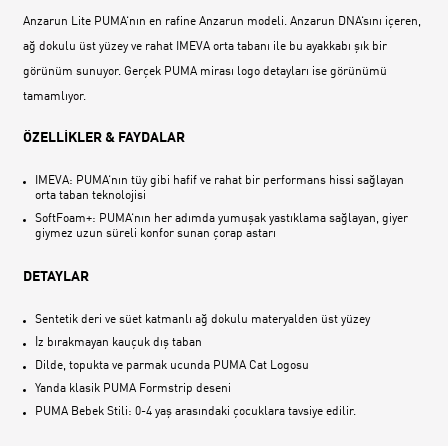
Anzarun Lite PUMA‘nın en rafine Anzarun modeli. Anzarun DNA‘sını içeren,
ağ dokulu üst yüzey ve rahat IMEVA orta tabanı ile bu ayakkabı şık bir
görünüm sunuyor. Gerçek PUMA mirası logo detayları ise görünümü
tamamlıyor.
ÖZELLİKLER & FAYDALAR
IMEVA: PUMA‘nın tüy gibi hafif ve rahat bir performans hissi sağlayan
orta taban teknolojisi
SoftFoam+: PUMA‘nın her adımda yumuşak yastıklama sağlayan, giyer
giymez uzun süreli konfor sunan çorap astarı
DETAYLAR
Sentetik deri ve süet katmanlı ağ dokulu materyalden üst yüzey
İz bırakmayan kauçuk dış taban
Dilde, topukta ve parmak ucunda PUMA Cat Logosu
Yanda klasik PUMA Formstrip deseni
PUMA Bebek Stili: 0-4 yaş arasındaki çocuklara tavsiye edilir.