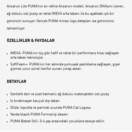
Anzarun Lite PUMA‘nın en rafine Anzarun modeli. Anzarun DNA‘sını içeren,
ağ dokulu üst yüzey ve rahat IMEVA orta tabanı ile bu ayakkabı şık bir
görünüm sunuyor. Gerçek PUMA mirası logo detayları ise görünümü
tamamlıyor.
ÖZELLİKLER & FAYDALAR
IMEVA: PUMA‘nın tüy gibi hafif ve rahat bir performans hissi sağlayan
orta taban teknolojisi
SoftFoam+: PUMA‘nın her adımda yumuşak yastıklama sağlayan, giyer
giymez uzun süreli konfor sunan çorap astarı
DETAYLAR
Sentetik deri ve süet katmanlı ağ dokulu materyalden üst yüzey
İz bırakmayan kauçuk dış taban
Dilde, topukta ve parmak ucunda PUMA Cat Logosu
Yanda klasik PUMA Formstrip deseni
PUMA Bebek Stili: 0-4 yaş arasındaki çocuklara tavsiye edilir.