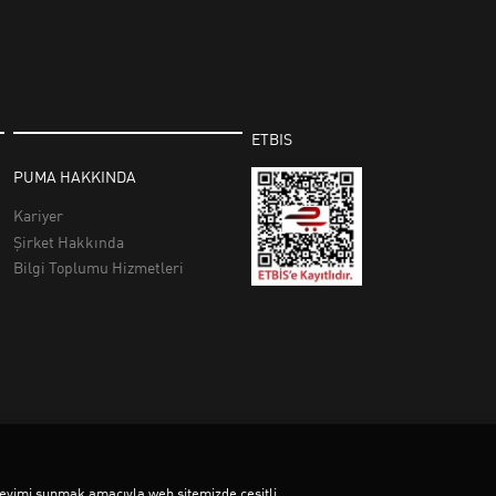
deneyimi sunmak amacıyla web sitemizde çeşitli