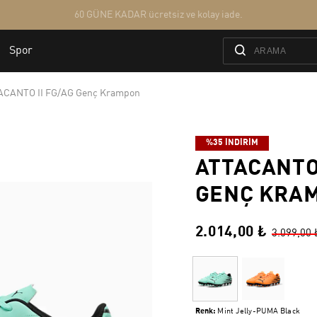
ACANTO II FG/AG Genç Krampon
%35 İNDİRİM
ATTACANTO 
GENÇ KRA
2.014,00 ₺
3.099,00 
Renk:
Mint Jelly-PUMA Black