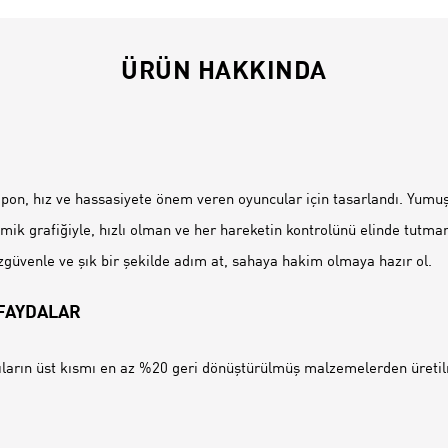
ÜRÜN HAKKINDA
İ
n, hız ve hassasiyete önem veren oyuncular için tasarlandı. Yumuş
amik grafiğiyle, hızlı olman ve her hareketin kontrolünü elinde tutma
zgüvenle ve şık bir şekilde adım at, sahaya hakim olmaya hazır ol.
 FAYDALAR
ların üst kısmı en az %20 geri dönüştürülmüş malzemelerden üretilm