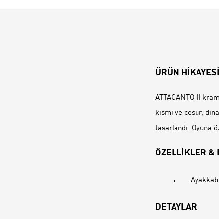
ÜRÜN HİKAYES
ATTACANTO II krampo
kısmı ve cesur, din
tasarlandı. Oyuna ö
ÖZELLİKLER &
Ayakkabı
DETAYLAR