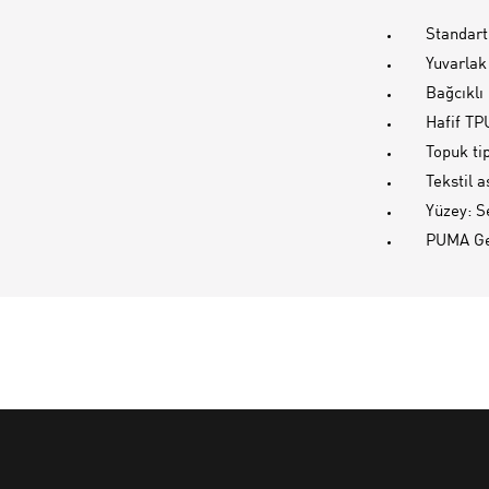
Standar
Yuvarlak
Bağcıklı
Hafif TP
Topuk ti
Tekstil a
Yüzey: S
PUMA Genç