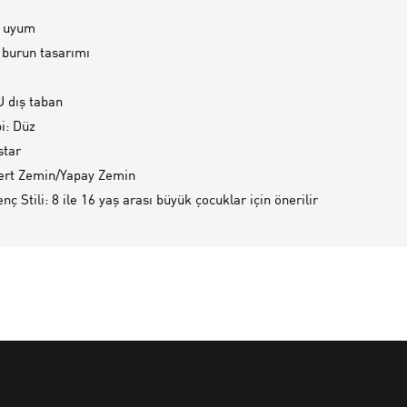
t uyum
 burun tasarımı
U dış taban
pi: Düz
star
ert Zemin/Yapay Zemin
 Stili: 8 ile 16 yaş arası büyük çocuklar için önerilir