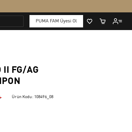
II FG/AG
MPON
Ürün Kodu:
108496_08
₺