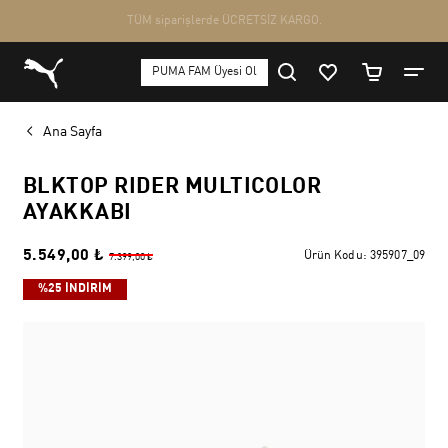
Ana Sayfa
BLKTOP RIDER MULTICOLOR
AYAKKABI
5.549,00 ₺
Ürün Kodu:
395907_09
7.399,00 ₺
%25 İNDİRİM