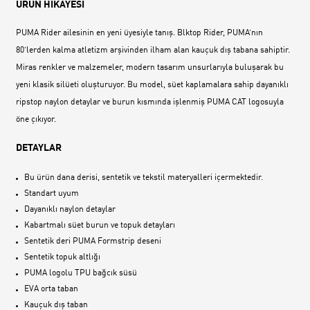
ÜRÜN HİKAYESİ
PUMA Rider ailesinin en yeni üyesiyle tanış. Blktop Rider, PUMA’nın
80’lerden kalma atletizm arşivinden ilham alan kauçuk dış tabana sahiptir.
Miras renkler ve malzemeler, modern tasarım unsurlarıyla buluşarak bu
yeni klasik silüeti oluşturuyor. Bu model, süet kaplamalara sahip dayanıklı
ripstop naylon detaylar ve burun kısmında işlenmiş PUMA CAT logosuyla
öne çıkıyor.
DETAYLAR
Bu ürün dana derisi, sentetik ve tekstil materyalleri içermektedir.
Standart uyum
Dayanıklı naylon detaylar
Kabartmalı süet burun ve topuk detayları
Sentetik deri PUMA Formstrip deseni
Sentetik topuk altlığı
PUMA logolu TPU bağcık süsü
EVA orta taban
Kauçuk dış taban