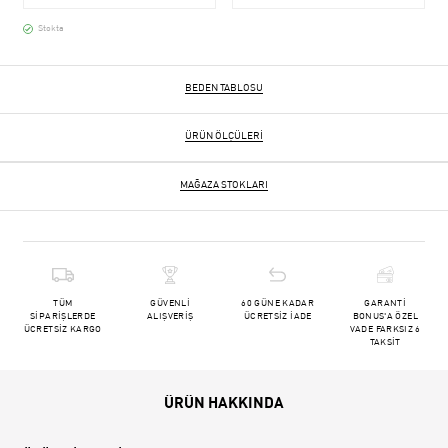
Stokta
BEDEN TABLOSU
ÜRÜN ÖLÇÜLERI
MAĞAZA STOKLARI
TÜM
GÜVENLİ
60 GÜNE KADAR
GARANTİ
SİPARİŞLERDE
ALIŞVERİŞ
ÜCRETSİZ İADE
BONUS'A ÖZEL
ÜCRETSİZ KARGO
VADE FARKSIZ 6
TAKSİT
ÜRÜN HAKKINDA