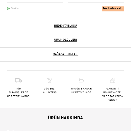
Tek beden kaldı
Stokta
BEDEN TABLOSU
ÜRÜN ÖLÇÜLERI
MAĞAZA STOKLARI
TÜM
GÜVENLİ
60 GÜNE KADAR
GARANTİ
SİPARİŞLERDE
ALIŞVERİŞ
ÜCRETSİZ İADE
BONUS'A ÖZEL
ÜCRETSİZ KARGO
VADE FARKSIZ 6
TAKSİT
ÜRÜN HAKKINDA