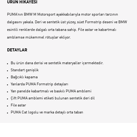
ÜRÜN HİKAYESİ
PUMA‘nın BMW M Motorsport ayakkabılarıyla motor sporları tarzının
dalgasını yakala. Deri ve sentetik üst yüzey, süet Formstrip deseni ve BMW
esintili renklerde dalgalı orta tabana sahip. File astar ve kabartmalı
amblemse mükemmel rötuşlar ekliyor.
DETAYLAR
Bu ürün dana derisi ve sentetik materyaller içermektedir.
Standart genişlik
Bağcıklı kapama
Yanlarda PUMA Formstrip detayları
Yan panelde kabartmalı ve baskılı PUMA amblemi
Çift PUMA amblemi etiketi bulunan sentetik deri dil
File astar
PUMA Cat logolu ve marka detaylı orta taban