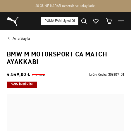
Ana Sayfa
BMW M MOTORSPORT CA MATCH
AYAKKABI
4.549,00 ₺
Ürün Kodu:
308607_01
6.999,00 ₺
%35 İNDİRİM