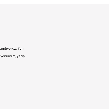
nıtıyoruz. Yeni
iyonumuz, yarış