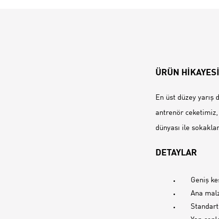
ÜRÜN HİKAYES
En üst düzey yarış 
antrenör ceketimiz
dünyası ile sokakl
DETAYLAR
Geniş k
Ana mal
Standart