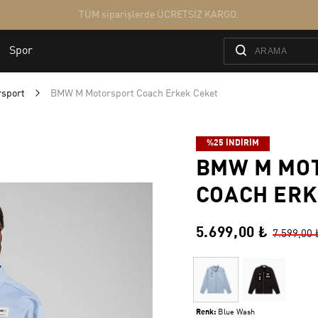
sport
BMW M Motorsport Coach Erkek Ceket
%25 İNDİRİM
BMW M MO
COACH ERK
5.699,00 ₺
7.599,00 
Renk:
Blue Wash