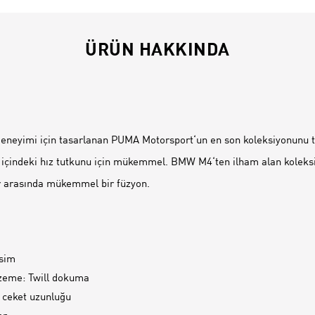
ÜRÜN HAKKINDA
İ
deneyimi için tasarlanan PUMA Motorsport‘un en son koleksiyonunu ta
, içindeki hız tutkunu için mükemmel. BMW M4‘ten ilham alan koleks
ar arasında mükemmel bir füzyon.
esim
zeme: Twill dokuma
 ceket uzunluğu