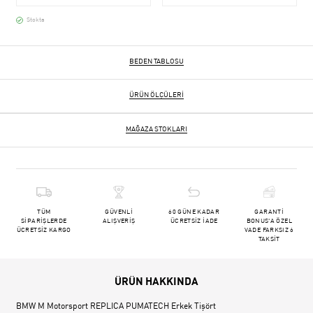
Stokta
BEDEN TABLOSU
ÜRÜN ÖLÇÜLERI
MAĞAZA STOKLARI
TÜM
GÜVENLİ
60 GÜNE KADAR
GARANTİ
SİPARİŞLERDE
ALIŞVERİŞ
ÜCRETSİZ İADE
BONUS'A ÖZEL
ÜCRETSİZ KARGO
VADE FARKSIZ 6
TAKSİT
ÜRÜN HAKKINDA
BMW M Motorsport REPLICA PUMATECH Erkek Tişört