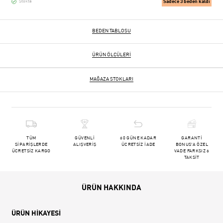
Sadece 3 beden kaldı
Stokta
BEDEN TABLOSU
ÜRÜN ÖLÇÜLERI
MAĞAZA STOKLARI
TÜM
GÜVENLİ
60 GÜNE KADAR
GARANTİ
SİPARİŞLERDE
ALIŞVERİŞ
ÜCRETSİZ İADE
BONUS'A ÖZEL
ÜCRETSİZ KARGO
VADE FARKSIZ 6
TAKSİT
ÜRÜN HAKKINDA
ÜRÜN HİKAYESİ