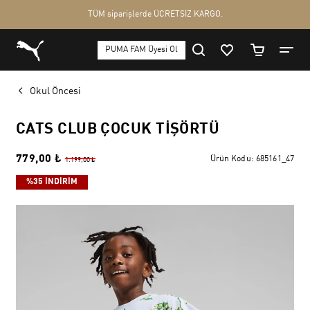
Okul Öncesi
CATS CLUB ÇOCUK TIŞÖRTÜ
779,00 ₺
Ürün Kodu:
685161_47
1.199,00 ₺
%35 İNDİRİM