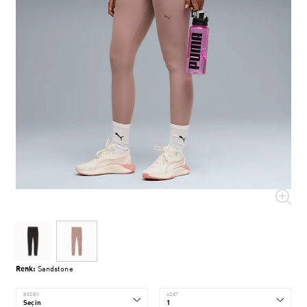
Renk:
Sandstone
BEDEN
ADET