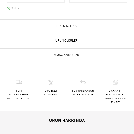
Stokta
BEDEN TABLOSU
ÜRÜN ÖLÇÜLERI
MAĞAZA STOKLARI
TÜM
GÜVENLİ
60 GÜNE KADAR
GARANTİ
SİPARİŞLERDE
ALIŞVERİŞ
ÜCRETSİZ İADE
BONUS'A ÖZEL
ÜCRETSİZ KARGO
VADE FARKSIZ 6
TAKSİT
ÜRÜN HAKKINDA