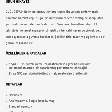
ÜRÜN HİKAYESİ
CLOUDSPUN ile en üst düzey konforu keşfet. Bu yüksek performanslı
parçalar, hareket özgürlüğü için dört yönlü esneme özelliğine sahip ultra
yumuşak malzemelerden üretilmiştir. Seni ferah hissettiren dryCELL
teknolojisi ve temel eşyaların için gizli bir bel cebi içeren bu yüksek belli,
tam boy taytlarla güvenle hareket et. Şekillendirici tasarım çizgileri, şık bir
görünüm kazandırır.
ÖZELLİKLER & FAYDALAR
dryCELL: Vücuttaki nemi uzaklaştırmak ve egzersiz sırasında
terlemeni önlemek için tasarlanmış performans teknolojisi
En az %50 geri dönüştürülmüş malzemelerden üretilmiştir.
DETAYLAR
Dar kesim
Ana malzeme: Single jarse kumaş
Standart uzunluk