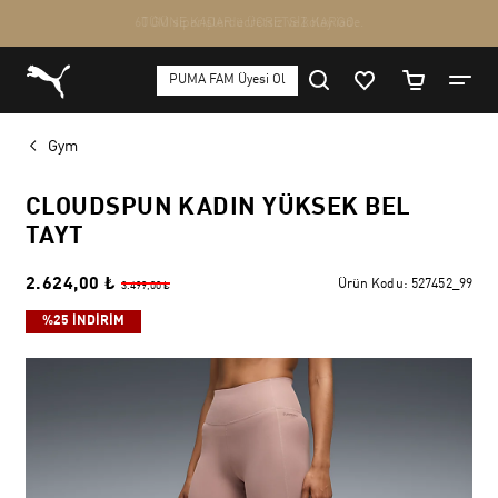
Gym
CLOUDSPUN KADIN YÜKSEK BEL
TAYT
2.624,00 ₺
Ürün Kodu:
527452_99
3.499,00 ₺
%25 İNDİRİM