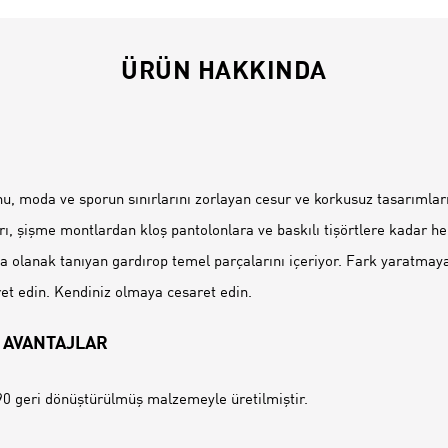
ÜRÜN HAKKINDA
İ
, moda ve sporun sınırlarını zorlayan cesur ve korkusuz tasarımlarıy
ı, şişme montlardan kloş pantolonlara ve baskılı tişörtlere kadar he
za olanak tanıyan gardırop temel parçalarını içeriyor. Fark yaratmay
t edin. Kendiniz olmaya cesaret edin.
 AVANTAJLAR
0 geri dönüştürülmüş malzemeyle üretilmiştir.