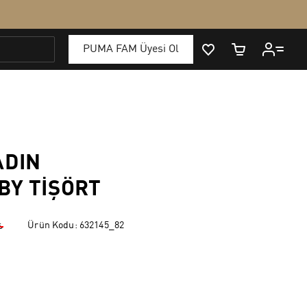
ADIN
BY TIŞÖRT
Ürün Kodu:
632145_82
₺