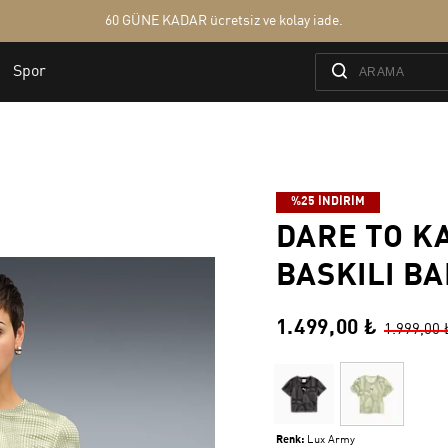
%25 İNDİRİM
DARE TO K
BASKILI BA
1.499,00 ₺
1.999,00 
Renk:
Lux Army