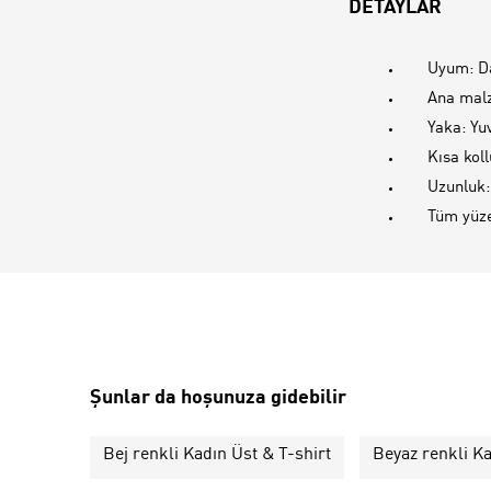
DETAYLAR
Uyum: D
Ana mal
Yaka: Yu
Kısa koll
Uzunluk:
Tüm yüze
Şunlar da hoşunuza gidebilir
Bej renkli Kadın Üst & T-shirt
Beyaz renkli Ka