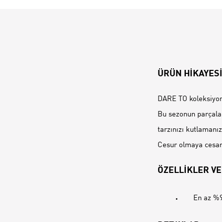
ÜRÜN HİKAYES
DARE TO koleksiyonu
Bu sezonun parçalar
tarzınızı kutlamanı
Cesur olmaya cesare
ÖZELLİKLER VE
En az %9