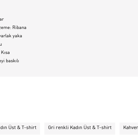
ar
zeme: Ribana
varlak yaka
u
 Kısa
yi baskılı
dın Üst & T-shirt
Gri renkli Kadın Üst & T-shirt
Kahver