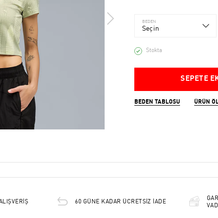
BEDEN
Seçin
Stokta
SEPETE E
BEDEN TABLOSU
ÜRÜN Ö
GAR
ALIŞVERİŞ
60 GÜNE KADAR ÜCRETSİZ İADE
VAD