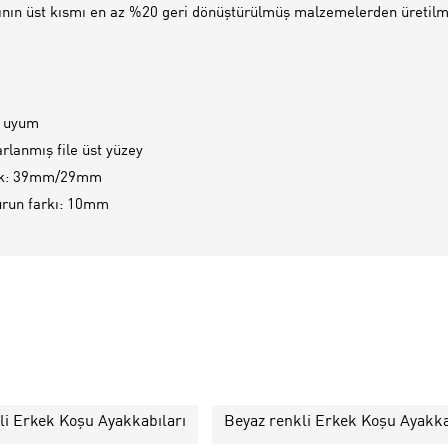
nın üst kısmı en az %20 geri dönüştürülmüş malzemelerden üretilmi
t uyum
arlanmış file üst yüzey
ik: 39mm/29mm​
run farkı: 10mm​
li Erkek Koşu Ayakkabıları
Beyaz renkli Erkek Koşu Ayakka