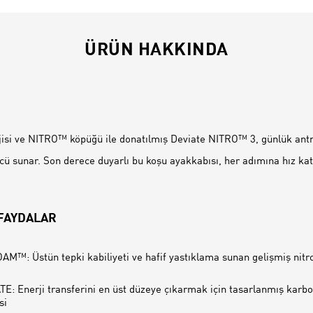
ÜRÜN HAKKINDA
İ
si ve NITRO™ köpüğü ile donatılmış Deviate NITRO™ 3, günlük ant
ücü sunar. Son derece duyarlı bu koşu ayakkabısı, her adımına hız kat
 FAYDALAR
M™: Üstün tepki kabiliyeti ve hafif yastıklama sunan gelişmiş nitr
: Enerji transferini en üst düzeye çıkarmak için tasarlanmış karbo
si