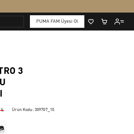
TRO 3
ŞU
I
Ürün Kodu:
309707_10
 ₺