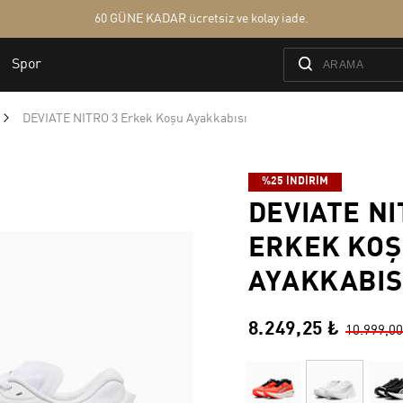
DEVIATE NITRO 3 Erkek Koşu Ayakkabısı
%25 İNDİRİM
DEVIATE NI
ERKEK KO
AYAKKABIS
8.249,25 ₺
10.999,00