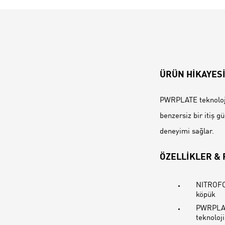
ÜRÜN HİKAYES
PWRPLATE teknoloji
benzersiz bir itiş g
deneyimi sağlar.
ÖZELLİKLER &
NITROFOA
köpük
PWRPLATE
teknoloji