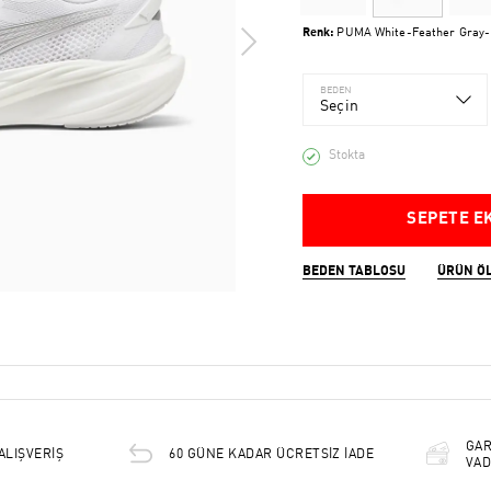
Renk:
PUMA White-Feather Gray-
BEDEN
Seçin
Stokta
SEPETE E
BEDEN TABLOSU
ÜRÜN Ö
GAR
ALIŞVERİŞ
60 GÜNE KADAR ÜCRETSİZ İADE
VAD