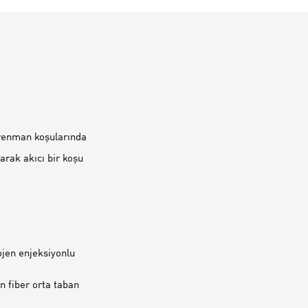
renman koşularında
arak akıcı bir koşu
ojen enjeksiyonlu
n fiber orta taban