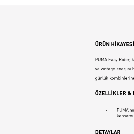
ÜRÜN HİKAYES
PUMA Easy Rider, ko
ve vintage enerjisi
günlük kombinlerine
ÖZELLİKLER &
PUMA‘nın
kapsamın
DETAYLAR