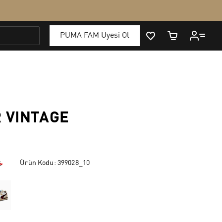
R VINTAGE
Ürün Kodu:
399028_10
₺