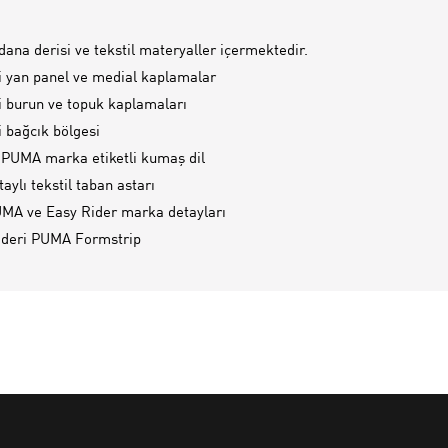
dana derisi ve tekstil materyaller içermektedir.
i yan panel ve medial kaplamalar
i burun ve topuk kaplamaları
i bağcık bölgesi
PUMA marka etiketli kumaş dil
aylı tekstil taban astarı
MA ve Easy Rider marka detayları
 deri PUMA Formstrip