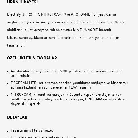
ÜRÜN HİKAYESİ
Electrify NITRO ™ 4, NITROFOAM ™ ve PROFOAMLITE‘ı yastıklama
sağlayan duyarlı bir yürüyüş için sorunsuz bir şekilde harmanlar. Nefes
alabilen file üst yüzeye ve rakipsiz tutuş için PUMAGRIP kauçuk
tabana sahip ayakkabılar, seni kilometreden kilometreye taşımak için
tasarlandı.
ÖZELLİKLER & FAYDALAR
Ayakkabıların üst yüzeyi en az %30 geri dönüştürülmüş malzemeden
üretilmiştir.
PROFOAM LITE: Yerle temas ederken yastıklama sağlayan ve bir sonraki
adımını hızlandıran son derece hafif EVA tasarım
NITROFOAM ™: Yenilikçi nitrojen infüzyonlu köpük teknolojimiz hem
hafiftir hem her adımda yüksek enerji sağlar, PROFOAM ise stabilite ve
dayanıklılık getirir
DETAYLAR
Tasarlanmış file üst yüzey
Topuktan başparmağa yükseklik: 10mm