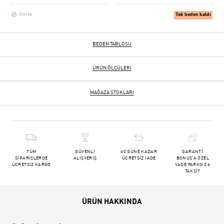
Tek beden kaldı
Stokta
BEDEN TABLOSU
ÜRÜN ÖLÇÜLERI
MAĞAZA STOKLARI
TÜM
GÜVENLİ
60 GÜNE KADAR
GARANTİ
SİPARİŞLERDE
ALIŞVERİŞ
ÜCRETSİZ İADE
BONUS'A ÖZEL
ÜCRETSİZ KARGO
VADE FARKSIZ 6
TAKSİT
ÜRÜN HAKKINDA