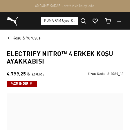
Koşu & Yürüyüş
ELECTRIFY NITRO™ 4 ERKEK KOŞU
AYAKKABISI
4.799,25 ₺
Ürün Kodu:
310789_13
6.399,00 ₺
%25 İNDİRİM