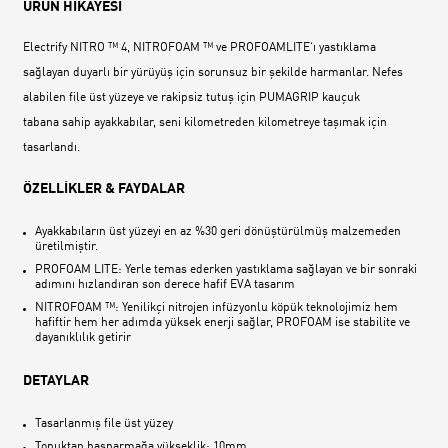
ÜRÜN HİKAYESİ
Electrify NITRO ™ 4, NITROFOAM ™ ve PROFOAMLITE‘ı yastıklama
sağlayan duyarlı bir yürüyüş için sorunsuz bir şekilde harmanlar. Nefes
alabilen file üst yüzeye ve rakipsiz tutuş için PUMAGRIP kauçuk
tabana sahip ayakkabılar, seni kilometreden kilometreye taşımak için
tasarlandı.
ÖZELLİKLER & FAYDALAR
Ayakkabıların üst yüzeyi en az %30 geri dönüştürülmüş malzemeden
üretilmiştir.
PROFOAM LITE: Yerle temas ederken yastıklama sağlayan ve bir sonraki
adımını hızlandıran son derece hafif EVA tasarım
NITROFOAM ™: Yenilikçi nitrojen infüzyonlu köpük teknolojimiz hem
hafiftir hem her adımda yüksek enerji sağlar, PROFOAM ise stabilite ve
dayanıklılık getirir
DETAYLAR
Tasarlanmış file üst yüzey
Topuktan başparmağa yükseklik: 10mm