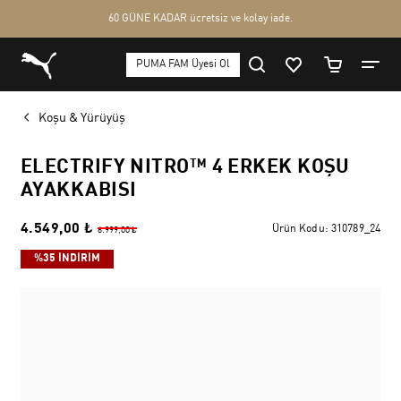
Koşu & Yürüyüş
ELECTRIFY NITRO™ 4 ERKEK KOŞU
AYAKKABISI
4.549,00 ₺
Ürün Kodu:
310789_24
6.999,00 ₺
%35 İNDİRİM