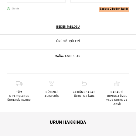
Sadece 2 beden kaldı
Stokta
BEDEN TABLOSU
ÜRÜN ÖLÇÜLERI
MAĞAZA STOKLARI
TÜM
GÜVENLİ
60 GÜNE KADAR
GARANTİ
SİPARİŞLERDE
ALIŞVERİŞ
ÜCRETSİZ İADE
BONUS'A ÖZEL
ÜCRETSİZ KARGO
VADE FARKSIZ 6
TAKSİT
ÜRÜN HAKKINDA