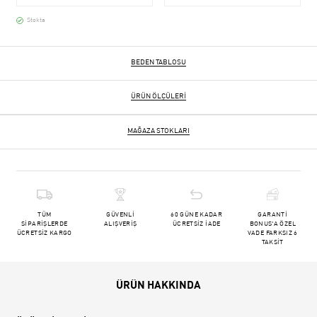
Stokta
BEDEN TABLOSU
ÜRÜN ÖLÇÜLERI
MAĞAZA STOKLARI
TÜM
GÜVENLİ
60 GÜNE KADAR
GARANTİ
SİPARİŞLERDE
ALIŞVERİŞ
ÜCRETSİZ İADE
BONUS'A ÖZEL
ÜCRETSİZ KARGO
VADE FARKSIZ 6
TAKSİT
ÜRÜN HAKKINDA