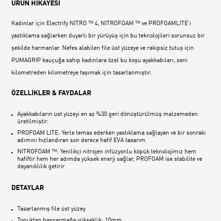
ÜRÜN HİKAYESİ
Kadınlar için Electrify NITRO ™ 4, NITROFOAM ™ ve PROFOAMLITE‘ı
yastıklama sağlarken duyarlı bir yürüyüş için bu teknolojileri sorunsuz bir
şekilde harmanlar. Nefes alabilen file üst yüzeye ve rakipsiz tutuş için
PUMAGRIP kauçuğa sahip kadınlara özel bu koşu ayakkabıları, seni
kilometreden kilometreye taşımak için tasarlanmıştır.
ÖZELLİKLER & FAYDALAR
Ayakkabıların üst yüzeyi en az %30 geri dönüştürülmüş malzemeden
üretilmiştir.
PROFOAM LITE: Yerle temas ederken yastıklama sağlayan ve bir sonraki
adımını hızlandıran son derece hafif EVA tasarım
NITROFOAM ™: Yenilikçi nitrojen infüzyonlu köpük teknolojimiz hem
hafiftir hem her adımda yüksek enerji sağlar, PROFOAM ise stabilite ve
dayanıklılık getirir
DETAYLAR
Tasarlanmış file üst yüzey
Topuktan başparmağa yükseklik: 10mm