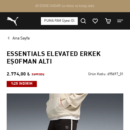
Ana Sayfa
ESSENTIALS ELEVATED ERKEK
EŞOFMAN ALTI
2.774,00 ₺
Ürün Kodu:
695697_01
3.699,00 ₺
%25 İNDİRİM