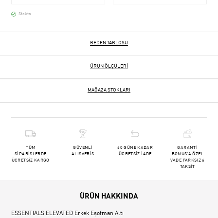
Stokta
BEDEN TABLOSU
ÜRÜN ÖLÇÜLERI
MAĞAZA STOKLARI
TÜM
GÜVENLİ
60 GÜNE KADAR
GARANTİ
SİPARİŞLERDE
ALIŞVERİŞ
ÜCRETSİZ İADE
BONUS'A ÖZEL
ÜCRETSİZ KARGO
VADE FARKSIZ 6
TAKSİT
ÜRÜN HAKKINDA
ESSENTIALS ELEVATED Erkek Eşofman Altı