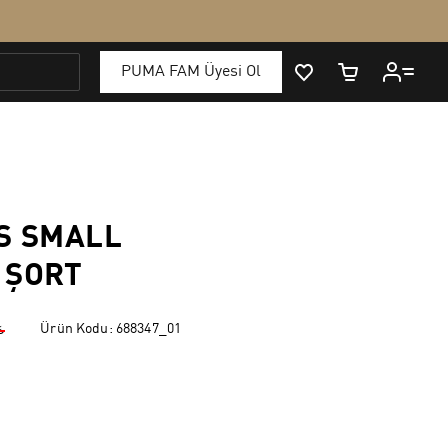
S SMALL
 ŞORT
Ürün Kodu:
688347_01
₺