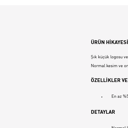
ÜRÜN HİKAYES
Şık küçük logosu ve
Normal kesim ve ort
ÖZELLİKLER VE
En az %5
DETAYLAR