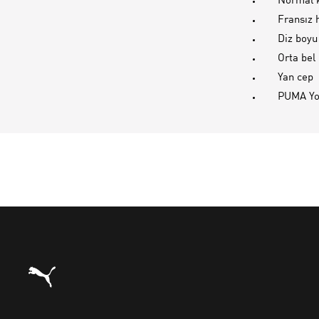
Normal 
Fransız 
Diz boyu
Orta bel
Yan cep
PUMA You