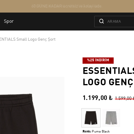
ENTIALS Small Logo Genç Şort
%25 İNDİRİM
ESSENTIAL
LOGO GENÇ
1.199,00 ₺
1.599,00 
Renk:
Puma Black