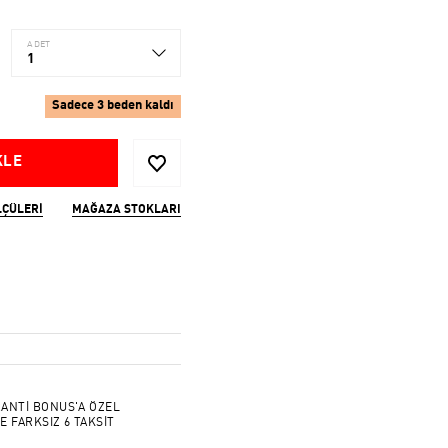
ADET
1
Sadece 3 beden kaldı
KLE
LÇÜLERI
MAĞAZA STOKLARI
ANTİ BONUS'A ÖZEL
E FARKSIZ 6 TAKSİT