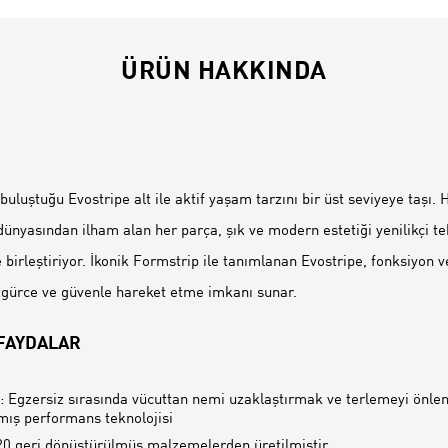
ÜRÜN HAKKINDA
İ
buluştuğu Evostripe alt ile aktif yaşam tarzını bir üst seviyeye taşı. 
ünyasından ilham alan her parça, şık ve modern estetiği yenilikçi tek
 birleştiriyor. İkonik Formstrip ile tanımlanan Evostripe, fonksiyon v
zgürce ve güvenle hareket etme imkanı sunar.
 FAYDALAR
 Egzersiz sırasında vücuttan nemi uzaklaştırmak ve terlemeyi önle
mış performans teknolojisi
0 geri dönüştürülmüş malzemelerden üretilmiştir