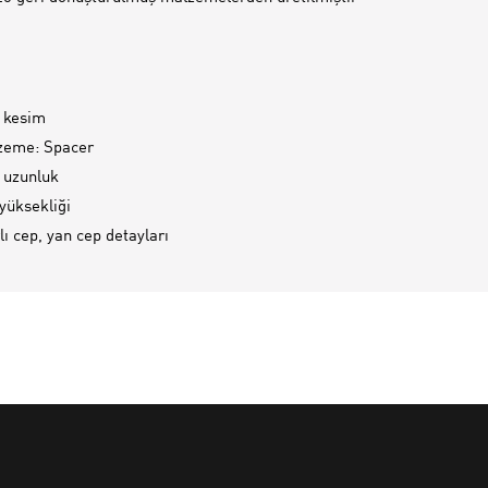
 kesim
zeme: Spacer
 uzunluk
 yüksekliği
ı cep, yan cep detayları