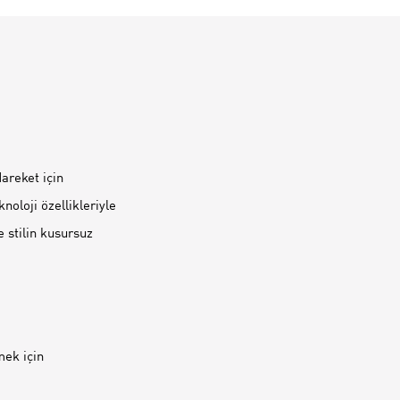
Hareket için
noloji özellikleriyle
e stilin kusursuz
mek için