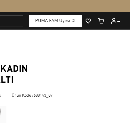
 KADIN
LTI
Ürün Kodu:
688143_87
₺