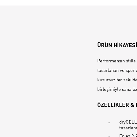
ÜRÜN HİKAYES
Performansın stille 
tasarlanan ve spor d
kusursuz bir şekilde
birleşimiyle sana ö
ÖZELLİKLER &
dryCELL:
tasarlan
En az %2