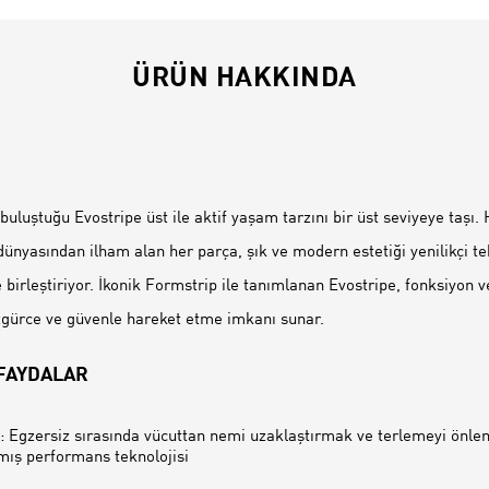
ÜRÜN HAKKINDA
İ
buluştuğu Evostripe üst ile aktif yaşam tarzını bir üst seviyeye taşı. 
ünyasından ilham alan her parça, şık ve modern estetiği yenilikçi tek
 birleştiriyor. İkonik Formstrip ile tanımlanan Evostripe, fonksiyon v
zgürce ve güvenle hareket etme imkanı sunar.
 FAYDALAR
 Egzersiz sırasında vücuttan nemi uzaklaştırmak ve terlemeyi önle
mış performans teknolojisi