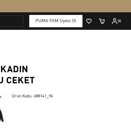
 KADIN
U CEKET
Ürün Kodu:
688141_96
₺