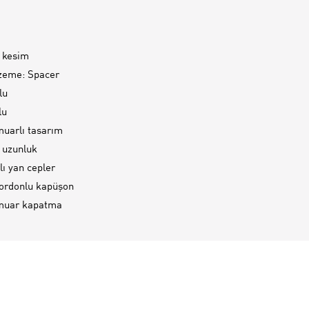
 kesim
zeme: Spacer
lu
lu
uarlı tasarım
 uzunluk
ı yan cepler
kordonlu kapüşon
muar kapatma