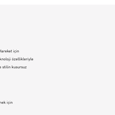
Hareket için
noloji özellikleriyle
e stilin kusursuz
mek için