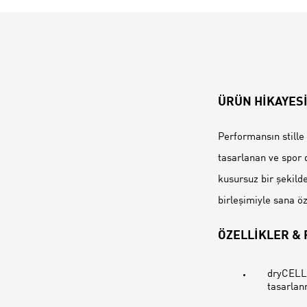
ÜRÜN HİKAYES
Performansın stille 
tasarlanan ve spor d
kusursuz bir şekilde
birleşimiyle sana ö
ÖZELLİKLER &
dryCELL:
tasarlan