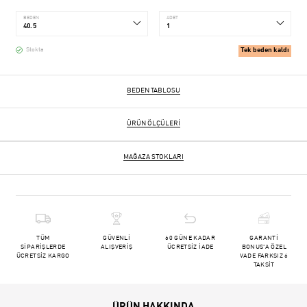
BEDEN
ADET
Tek beden kaldı
Stokta
BEDEN TABLOSU
ÜRÜN ÖLÇÜLERI
MAĞAZA STOKLARI
TÜM
GÜVENLİ
60 GÜNE KADAR
GARANTİ
SİPARİŞLERDE
ALIŞVERİŞ
ÜCRETSİZ İADE
BONUS'A ÖZEL
ÜCRETSİZ KARGO
VADE FARKSIZ 6
TAKSİT