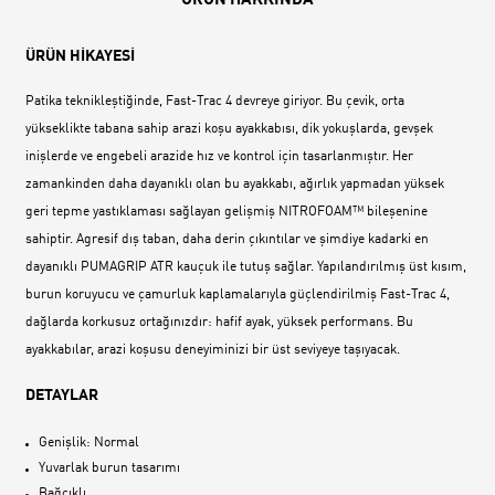
ÜRÜN HAKKINDA
ÜRÜN HİKAYESİ
Patika teknikleştiğinde, Fast-Trac 4 devreye giriyor. Bu çevik, orta
yükseklikte tabana sahip arazi koşu ayakkabısı, dik yokuşlarda, gevşek
inişlerde ve engebeli arazide hız ve kontrol için tasarlanmıştır. Her
zamankinden daha dayanıklı olan bu ayakkabı, ağırlık yapmadan yüksek
geri tepme yastıklaması sağlayan gelişmiş NITROFOAM™ bileşenine
sahiptir. Agresif dış taban, daha derin çıkıntılar ve şimdiye kadarki en
dayanıklı PUMAGRIP ATR kauçuk ile tutuş sağlar. Yapılandırılmış üst kısım,
burun koruyucu ve çamurluk kaplamalarıyla güçlendirilmiş Fast-Trac 4,
dağlarda korkusuz ortağınızdır: hafif ayak, yüksek performans. Bu
ayakkabılar, arazi koşusu deneyiminizi bir üst seviyeye taşıyacak.
DETAYLAR
Genişlik: Normal
Yuvarlak burun tasarımı
Bağcıklı