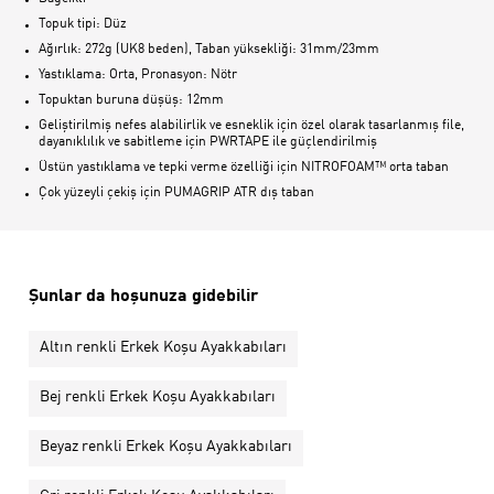
Topuk tipi: Düz
Ağırlık: 272g (UK8 beden), Taban yüksekliği: 31mm/23mm
Yastıklama: Orta, Pronasyon: Nötr
Topuktan buruna düşüş: 12mm
Geliştirilmiş nefes alabilirlik ve esneklik için özel olarak tasarlanmış file,
dayanıklılık ve sabitleme için PWRTAPE ile güçlendirilmiş
Üstün yastıklama ve tepki verme özelliği için NITROFOAM™ orta taban
Çok yüzeyli çekiş için PUMAGRIP ATR dış taban
Şunlar da hoşunuza gidebilir
Altın renkli Erkek Koşu Ayakkabıları
Bej renkli Erkek Koşu Ayakkabıları
Beyaz renkli Erkek Koşu Ayakkabıları