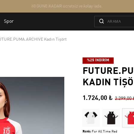
UTURE.PUMA.ARCHIVE Kadın Tişört
%25 İNDİRİM
FUTURE.PU
KADIN TIŞ
1.724,00 ₺
2.299,00 
Renk:
For All Time Red