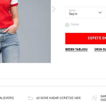
BEDEN
Seçin
Stokta
SEPETE E
BEDEN TABLOSU
ÜRÜN Ö
GAR
ALIŞVERİŞ
60 GÜNE KADAR ÜCRETSİZ İADE
VAD