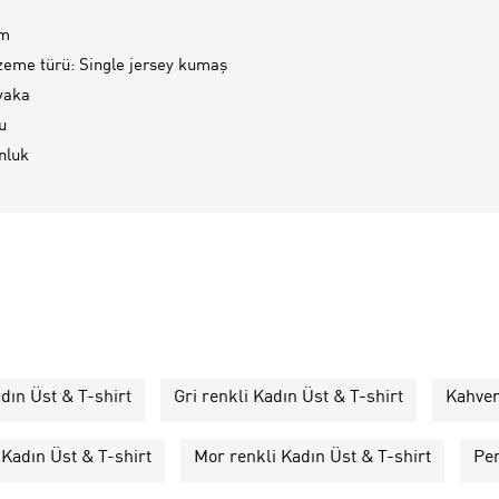
im
eme türü: Single jersey kumaş
 yaka
u
nluk
dın Üst & T-shirt
Gri renkli Kadın Üst & T-shirt
Kahver
 Kadın Üst & T-shirt
Mor renkli Kadın Üst & T-shirt
Pem