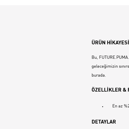
ÜRÜN HİKAYES
Bu, FUTURE.PUMA.A
geleceğimizin sınırsı
burada.
ÖZELLİKLER &
En az %2
DETAYLAR