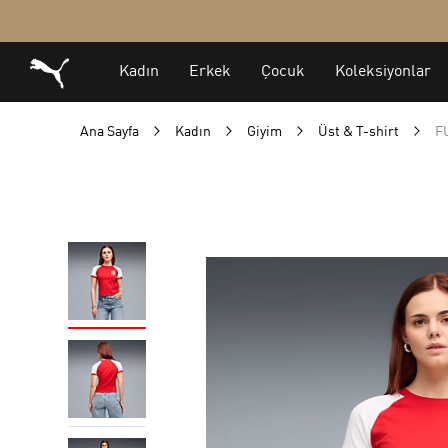
Ana Sayfa
Kadın
Giyim
Üst & T-shirt
F