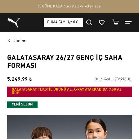
Junior
GALATASARAY 26/27 GENÇ İÇ SAHA
FORMASI
5.249,99 ₺
Ürün Kodu:
784994_01
GALATASARAY TEKSTİL ÜRÜNÜ AL, X-RAY AYAKKABIDA %50 AZ
ÖDE
YENİ SEZON