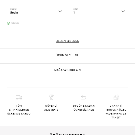
BEDEN
ADET
Stokta
BEDEN TABLOSU
ÜRÜN ÖLÇÜLERI
MAĞAZA STOKLARI
TÜM
GÜVENLİ
60 GÜNE KADAR
GARANTİ
SİPARİŞLERDE
ALIŞVERİŞ
ÜCRETSİZ İADE
BONUS'A ÖZEL
ÜCRETSİZ KARGO
VADE FARKSIZ 6
TAKSİT