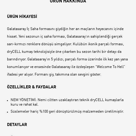
ÜRÜN HAKKINDA
ÜRÜN HİKAYESİ
Galatasaray İç Saha formasını giydiğin her an maçların heyecanını içinde
hisset. Yeni sezonun iç saha forması, Galatasaray’ın sahiplendiği gerçek
sarı-kırmızı renklere dönüşü simgeliyor. Kulübün ikonik parçalı forması,
dryCELL kumaş teknolojisiyle öne çıkarken bu sezon tarihi bir detayı da
barındırıyor. Galatasaray’ın 5 yıldızı, parçalı forma üzerinde ilk kez yan yana
konumlanıyor ve ensesinde Galatasaray ile özdeşleşen “Welcome To Hell”
ifadesi yer alıyor. Formanı giy, takımına olan sevgini göster.
ÖZELLİKLER & FAYDALAR
NEM YÖNETİMİ: Nemi ciltten uzaklaştıran teknik dryCELL kumaşlarla
kuru ve rahat kal.
Süslemeler hariç %100 geri dönüştürülmüş malzemeden üretilmiştir.
DETAYLAR