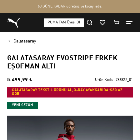
Galatasaray
GALATASARAY EVOSTRIPE ERKEK
EŞOFMAN ALTI
5.499,99 ₺
Ürün Kodu:
786822_01
GALATASARAY TEKSTİL ÜRÜNÜ AL, X-RAY AYAKKABIDA %50 AZ
ÖDE
YENİ SEZON