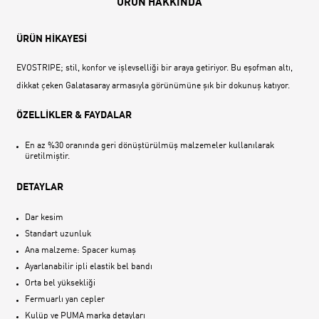
ÜRÜN HAKKINDA
ÜRÜN HİKAYESİ
EVOSTRIPE; stil, konfor ve işlevselliği bir araya getiriyor. Bu eşofman altı,
dikkat çeken Galatasaray armasıyla görünümüne şık bir dokunuş katıyor.
ÖZELLİKLER & FAYDALAR
En az %30 oranında geri dönüştürülmüş malzemeler kullanılarak
üretilmiştir.
DETAYLAR
Dar kesim
Standart uzunluk
Ana malzeme: Spacer kumaş
Ayarlanabilir ipli elastik bel bandı
Orta bel yüksekliği
Fermuarlı yan cepler
Kulüp ve PUMA marka detayları