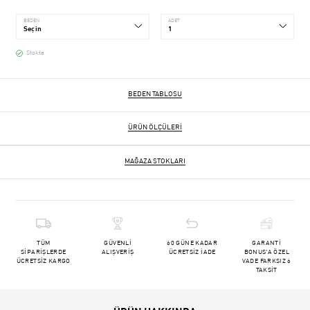
BEDEN
ADET
Stokta
BEDEN TABLOSU
ÜRÜN ÖLÇÜLERI
MAĞAZA STOKLARI
TÜM
GÜVENLİ
60 GÜNE KADAR
GARANTİ
SİPARİŞLERDE
ALIŞVERİŞ
ÜCRETSİZ İADE
BONUS'A ÖZEL
ÜCRETSİZ KARGO
VADE FARKSIZ 6
TAKSİT