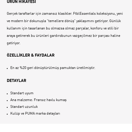
ÜRÜN HİKAYESİ
Gerçek taraftarlar için zamansız klasikler. FtblEssentials koleksiyonu, yeni
ve modern bir dokunuşla “temellere dönüş“ yaklaşımını getiriyor. Günlük
kullanım için tasarlanan bu olmazsa olmaz parçalar, konforu ve stili bir
araya getirerek bu ürünleri gardırobunun vazgeçilmez bir parçası haline
getiriyor.
ÖZELLİKLER & FAYDALAR
En az %20 geri dönüştürülmüş pamuktan üretilmiştir.
DETAYLAR
Standart uyum
Ana malzeme: Fransız havlu kumaş
Standart uzunluk
Kulüp ve PUMA marka detayları