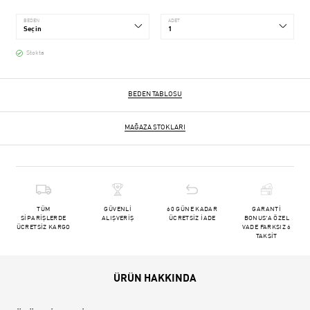
BEDEN
ADET
Stokta
BEDEN TABLOSU
MAĞAZA STOKLARI
TÜM
GÜVENLİ
60 GÜNE KADAR
GARANTİ
SİPARİŞLERDE
ALIŞVERİŞ
ÜCRETSİZ İADE
BONUS'A ÖZEL
ÜCRETSİZ KARGO
VADE FARKSIZ 6
TAKSİT
ÜRÜN HAKKINDA