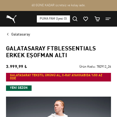
Galatasaray
GALATASARAY FTBLESSENTIALS
ERKEK EŞOFMAN ALTI
3.999,99 ₺
Ürün Kodu:
782912_26
GALATASARAY TEKSTİL ÜRÜNÜ AL, X-RAY AYAKKABIDA %50 AZ
ÖDE
YENİ SEZON