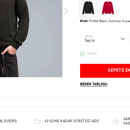
Renk:
PUMA Black-Summer Suns
BEDEN
Seçin
Stokta
SEPETE E
BEDEN TABLOSU
GAR
ALIŞVERİŞ
60 GÜNE KADAR ÜCRETSİZ İADE
VAD