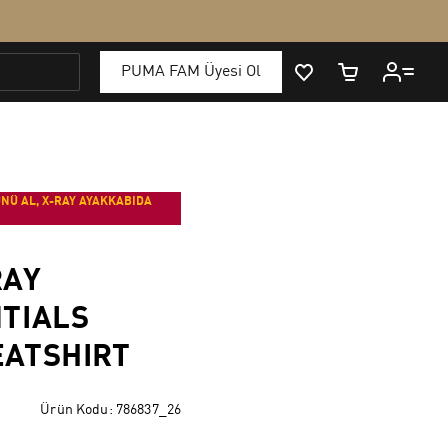
NÜ AL, X-RAY AYAKKABIDA
RAY
TIALS
ATSHIRT
Ürün Kodu:
786837_26