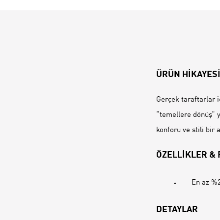
ÜRÜN HİKAYES
Gerçek taraftarlar 
“temellere dönüş“ y
konforu ve stili bir
ÖZELLİKLER &
En az %2
DETAYLAR