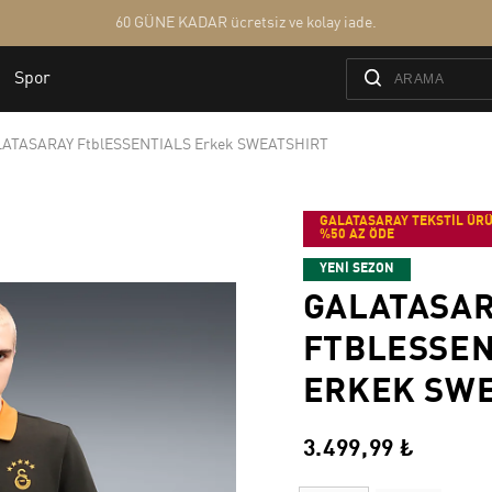
ATASARAY FtblESSENTIALS Erkek SWEATSHIRT
GALATASARAY TEKSTİL ÜRÜ
%50 AZ ÖDE
YENİ SEZON
GALATASA
FTBLESSEN
ERKEK SWE
3.499,99 ₺