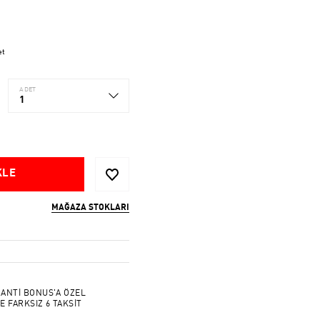
et
ADET
1
KLE
MAĞAZA STOKLARI
ANTİ BONUS'A ÖZEL
E FARKSIZ 6 TAKSİT