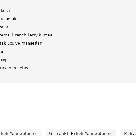
 kesim
 uzunluk
 yaka
zeme: French Terry kumaş
etek ucu ve manşetler
lu
 cep
ray logo detayı
rkek Yeni Gelenler
Gri renkli Erkek Yeni Gelenler
Kahve