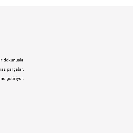
bir dokunuşla
maz parçalar,
ne getiriyor.