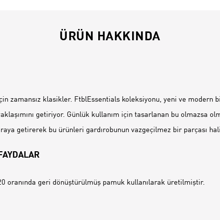
ÜRÜN HAKKINDA
İ
için zamansız klasikler. FtblEssentials koleksiyonu, yeni ve modern 
aklaşımını getiriyor. Günlük kullanım için tasarlanan bu olmazsa ol
 araya getirerek bu ürünleri gardırobunun vazgeçilmez bir parçası hali
 FAYDALAR
0 oranında geri dönüştürülmüş pamuk kullanılarak üretilmiştir.