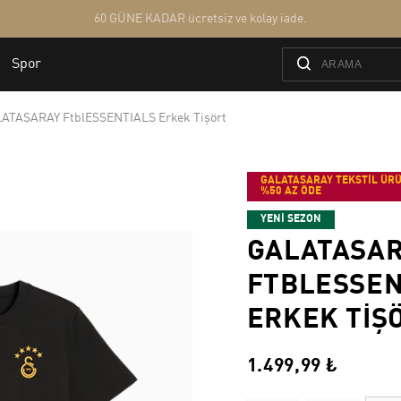
ATASARAY FtblESSENTIALS Erkek Tişört
GALATASARAY TEKSTİL ÜRÜ
%50 AZ ÖDE
YENİ SEZON
GALATASA
FTBLESSEN
ERKEK TIŞ
1.499,99 ₺