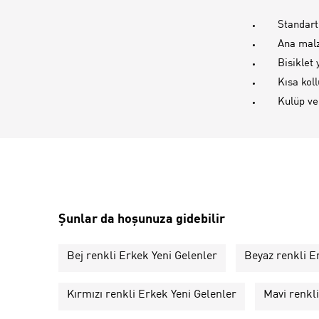
Standart
Ana mal
Bisiklet
Kısa koll
Kulüp ve
Şunlar da hoşunuza gidebilir
Bej renkli Erkek Yeni Gelenler
Beyaz renkli E
Kırmızı renkli Erkek Yeni Gelenler
Mavi renkl