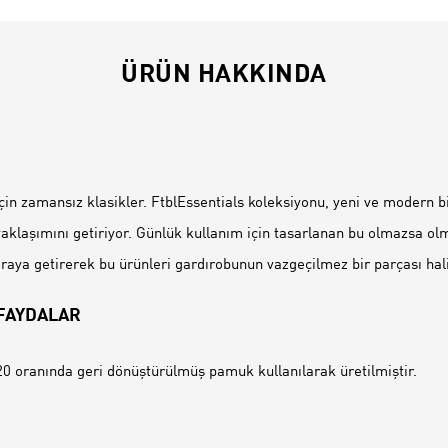
ÜRÜN HAKKINDA
İ
için zamansız klasikler. FtblEssentials koleksiyonu, yeni ve modern 
aklaşımını getiriyor. Günlük kullanım için tasarlanan bu olmazsa ol
 araya getirerek bu ürünleri gardırobunun vazgeçilmez bir parçası hali
 FAYDALAR
0 oranında geri dönüştürülmüş pamuk kullanılarak üretilmiştir.