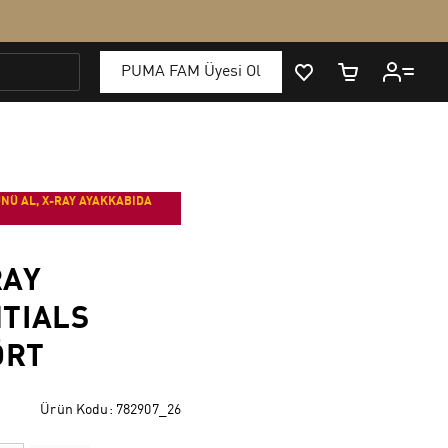
NÜ AL, X-RAY AYAKKABIDA
RAY
TIALS
ÖRT
Ürün Kodu:
782907_26