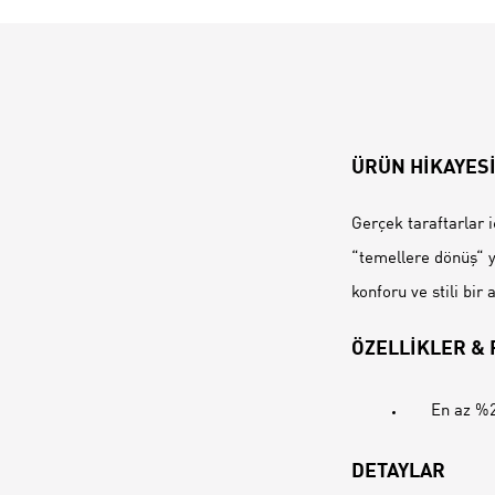
ÜRÜN HİKAYES
Gerçek taraftarlar 
“temellere dönüş“ y
konforu ve stili bir
ÖZELLİKLER &
En az %2
DETAYLAR