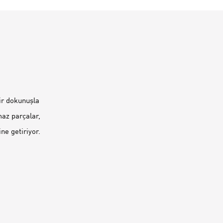
bir dokunuşla
maz parçalar,
ne getiriyor.