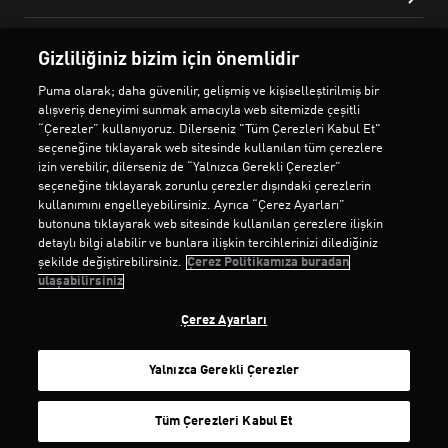
Gizliliğiniz bizim için önemlidir
Puma olarak; daha güvenilir, gelişmiş ve kişiselleştirilmiş bir
alışveriş deneyimi sunmak amacıyla web sitemizde çeşitli
“Çerezler” kullanıyoruz. Dilerseniz "Tüm Çerezleri Kabul Et"
seçeneğine tıklayarak web sitesinde kullanılan tüm çerezlere
izin verebilir, dilerseniz de “Yalnızca Gerekli Çerezler”
seçeneğine tıklayarak zorunlu çerezler dışındaki çerezlerin
kullanımını engelleyebilirsiniz. Ayrıca “Çerez Ayarları”
butonuna tıklayarak web sitesinde kullanılan çerezlere ilişkin
detaylı bilgi alabilir ve bunlara ilişkin tercihlerinizi dilediğiniz
şekilde değiştirebilirsiniz.
Çerez Politikamıza buradan
ulaşabilirsiniz
Çerez Ayarları
Yalnızca Gerekli Çerezler
SEPETE EKLE
Tüm Çerezleri Kabul Et