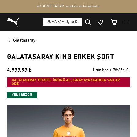
Galatasaray
GALATASARAY KING ERKEK ŞORT
4.999,99 ₺
Ürün Kodu:
786856_01
GALATASARAY TEKSTİL ÜRÜNÜ AL, X-RAY AYAKKABIDA %50 AZ
ÖDE
YENİ SEZON