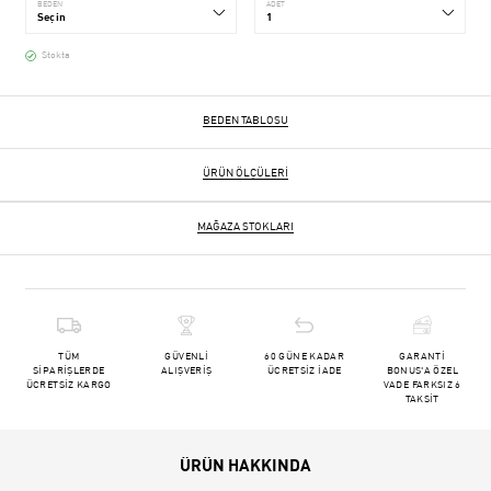
BEDEN
ADET
Stokta
BEDEN TABLOSU
ÜRÜN ÖLÇÜLERI
MAĞAZA STOKLARI
TÜM
GÜVENLİ
60 GÜNE KADAR
GARANTİ
SİPARİŞLERDE
ALIŞVERİŞ
ÜCRETSİZ İADE
BONUS'A ÖZEL
ÜCRETSİZ KARGO
VADE FARKSIZ 6
TAKSİT
ÜRÜN HAKKINDA