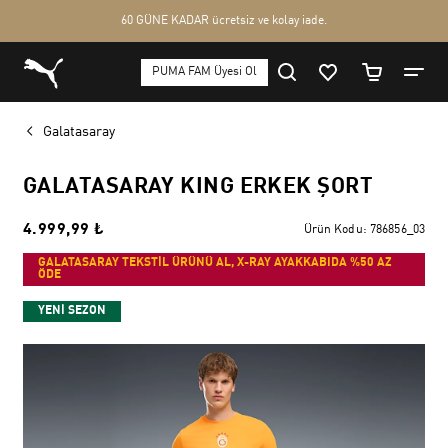
Galatasaray
GALATASARAY KING ERKEK ŞORT
4.999,99 ₺
Ürün Kodu:
786856_03
GALATASARAY TEKSTİL ÜRÜNÜ AL, X-RAY AYAKKABIDA %50 AZ
ÖDE
YENİ SEZON