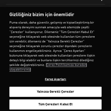
Gizliliğiniz bizim için önemlidir
Puma olarak; daha güvenilir, gelişmiş ve kişiselleştirilmiş bir
alışveriş deneyimi sunmak amacıyla web sitemizde çeşitli
“Çerezler” kullanıyoruz. Dilerseniz "Tüm Çerezleri Kabul Et"
seçeneğine tıklayarak web sitesinde kullanılan tüm çerezlere
izin verebilir, dilerseniz de “Yalnızca Gerekli Çerezler”
seçeneğine tıklayarak zorunlu çerezler dışındaki çerezlerin
kullanımını engelleyebilirsiniz. Ayrıca “Çerez Ayarları”
butonuna tıklayarak web sitesinde kullanılan çerezlere ilişkin
detaylı bilgi alabilir ve bunlara ilişkin tercihlerinizi dilediğiniz
şekilde değiştirebilirsiniz.
Çerez Politikamıza buradan
ulaşabilirsiniz
Çerez Ayarları
Yalnızca Gerekli Çerezler
SEPETE EKLE
Tüm Çerezleri Kabul Et