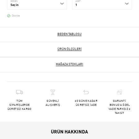
BEDEN
ADET
Stokta
BEDEN TABLOSU
ÜRÜN ÖLÇÜLERI
MAĞAZA STOKLARI
TÜM
GÜVENLİ
60 GÜNE KADAR
GARANTİ
SİPARİŞLERDE
ALIŞVERİŞ
ÜCRETSİZ İADE
BONUS'A ÖZEL
ÜCRETSİZ KARGO
VADE FARKSIZ 6
TAKSİT
ÜRÜN HAKKINDA