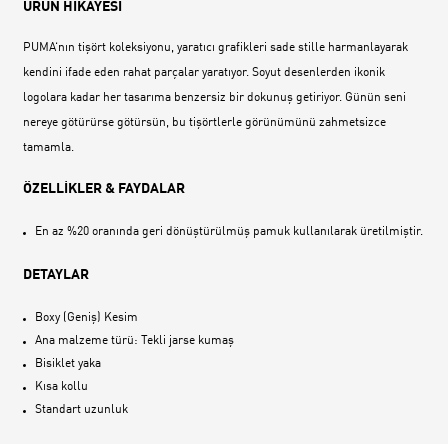
ÜRÜN HİKAYESİ
PUMA‘nın tişört koleksiyonu, yaratıcı grafikleri sade stille harmanlayarak
kendini ifade eden rahat parçalar yaratıyor. Soyut desenlerden ikonik
logolara kadar her tasarıma benzersiz bir dokunuş getiriyor. Günün seni
nereye götürürse götürsün, bu tişörtlerle görünümünü zahmetsizce
tamamla.
ÖZELLİKLER & FAYDALAR
En az %20 oranında geri dönüştürülmüş pamuk kullanılarak üretilmiştir.
DETAYLAR
Boxy (Geniş) Kesim
Ana malzeme türü: Tekli jarse kumaş
Bisiklet yaka
Kısa kollu
Standart uzunluk