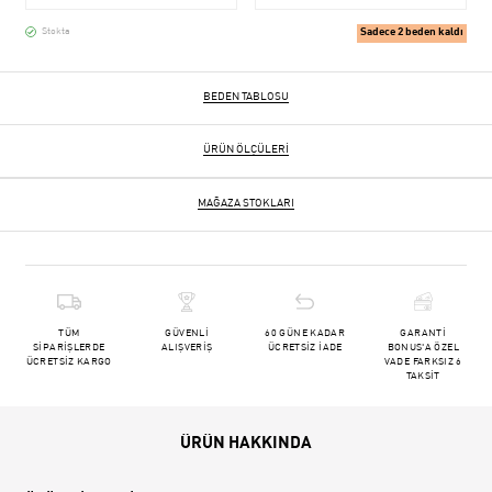
Sadece 2 beden kaldı
Stokta
BEDEN TABLOSU
ÜRÜN ÖLÇÜLERI
MAĞAZA STOKLARI
TÜM
GÜVENLİ
60 GÜNE KADAR
GARANTİ
SİPARİŞLERDE
ALIŞVERİŞ
ÜCRETSİZ İADE
BONUS'A ÖZEL
ÜCRETSİZ KARGO
VADE FARKSIZ 6
TAKSİT
ÜRÜN HAKKINDA