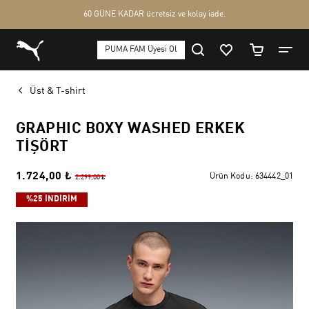
Üst & T-shirt
GRAPHIC BOXY WASHED ERKEK
TIŞÖRT
1.724,00 ₺
Ürün Kodu:
634442_01
2.299,00 ₺
%25 İNDİRİM