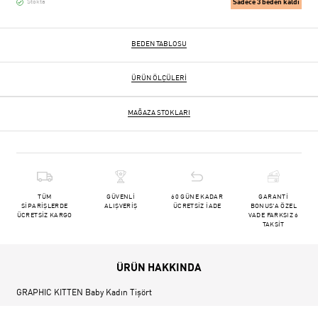
Sadece 3 beden kaldı
Stokta
BEDEN TABLOSU
ÜRÜN ÖLÇÜLERI
MAĞAZA STOKLARI
TÜM
GÜVENLİ
60 GÜNE KADAR
GARANTİ
SİPARİŞLERDE
ALIŞVERİŞ
ÜCRETSİZ İADE
BONUS'A ÖZEL
ÜCRETSİZ KARGO
VADE FARKSIZ 6
TAKSİT
ÜRÜN HAKKINDA
GRAPHIC KITTEN Baby Kadın Tişört