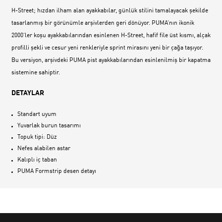
H-Street; hızdan ilham alan ayakkabılar, günlük stilini tamalayacak şekilde
tasarlanmış bir görünümle arşivlerden geri dönüyor. PUMA‘nın ikonik
2000‘ler koşu ayakkabılarından esinlenen H-Street, hafif file üst kısmı, alçak
profilli şekli ve cesur yeni renkleriyle sprint mirasını yeni bir çağa taşıyor.
Bu versiyon, arşivdeki PUMA pist ayakkabılarından esinlenilmiş bir kapatma
sistemine sahiptir.
DETAYLAR
Standart uyum
Yuvarlak burun tasarımı
Topuk tipi: Düz
Nefes alabilen astar
Kalıplı iç taban
PUMA Formstrip desen detayı