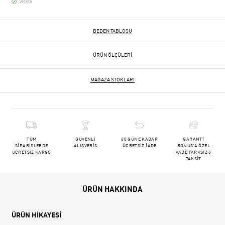
Stokta
BEDEN TABLOSU
ÜRÜN ÖLÇÜLERI
MAĞAZA STOKLARI
TÜM
GÜVENLİ
60 GÜNE KADAR
GARANTİ
SİPARİŞLERDE
ALIŞVERİŞ
ÜCRETSİZ İADE
BONUS'A ÖZEL
ÜCRETSİZ KARGO
VADE FARKSIZ 6
TAKSİT
ÜRÜN HAKKINDA
ÜRÜN HİKAYESİ