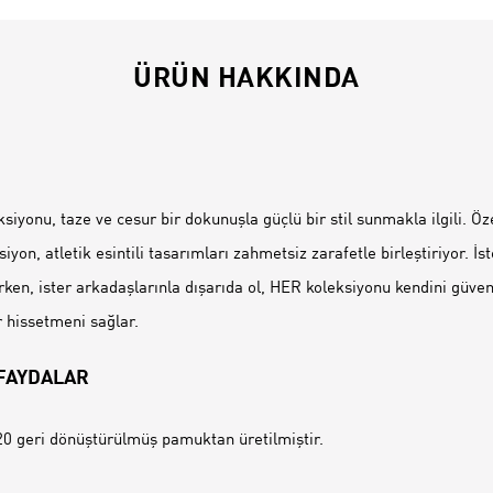
ÜRÜN HAKKINDA
İ
yonu, taze ve cesur bir dokunuşla güçlü bir stil sunmakla ilgili. Özel
iyon, atletik esintili tasarımları zahmetsiz zarafetle birleştiriyor. İs
arken, ister arkadaşlarınla dışarıda ol, HER koleksiyonu kendini güve
r hissetmeni sağlar.
 FAYDALAR
0 geri dönüştürülmüş pamuktan üretilmiştir.