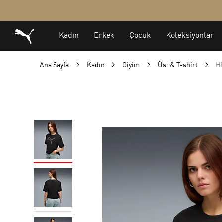
Ana Sayfa
Kadın
Giyim
Üst & T-shirt
HE