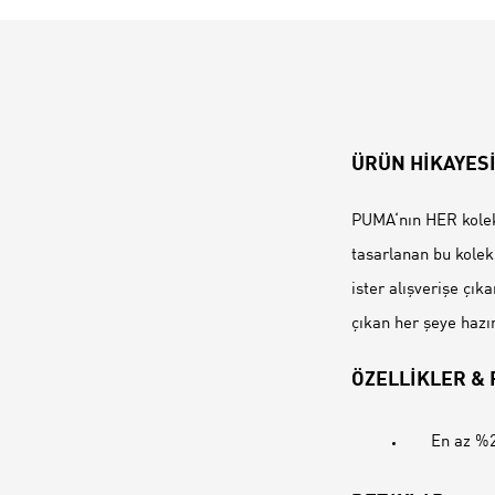
ÜRÜN HİKAYES
PUMA‘nın HER koleksi
tasarlanan bu koleks
ister alışverişe çık
çıkan her şeye hazı
ÖZELLİKLER &
En az %2