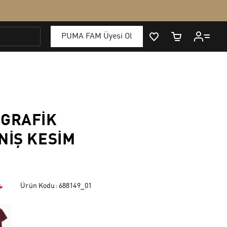
 GRAFIK
NIŞ KESIM
Ürün Kodu:
688149_01
₺