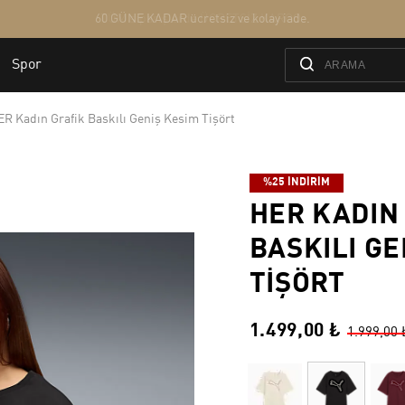
R Kadın Grafik Baskılı Geniş Kesim Tişört
%25 İNDİRİM
HER KADIN
BASKILI GE
TIŞÖRT
1.499,00 ₺
1.999,00 