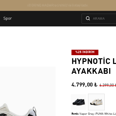
%25 İNDİRİM
HYPNOTIC 
AYAKKABI
4.799,00 ₺
6.399,00 
Renk:
Vapor Gray-PUMA White-Li