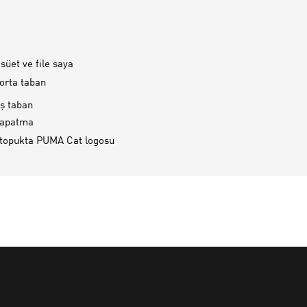
süet ve file saya
 orta taban
ış taban
kapatma
 topukta PUMA Cat logosu