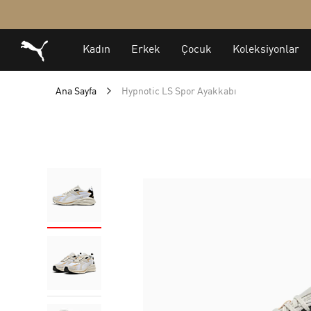
Ana Sayfa
Hypnotic LS Spor Ayakkabı