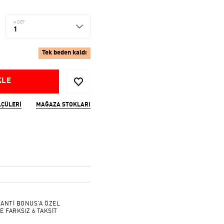
ADET
1
Tek beden kaldı
KLE
LÇÜLERI
MAĞAZA STOKLARI
ANTİ BONUS'A ÖZEL
E FARKSIZ 6 TAKSİT