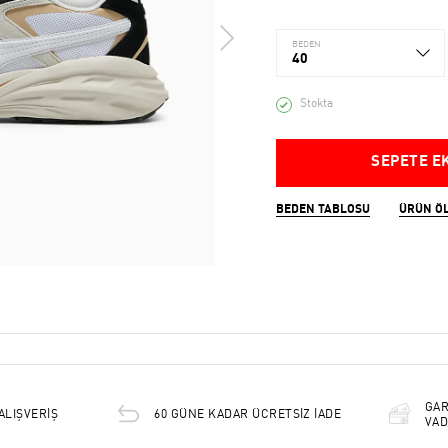
BEDEN
40
Stokta
SEPETE E
BEDEN TABLOSU
ÜRÜN Ö
GAR
ALIŞVERİŞ
60 GÜNE KADAR ÜCRETSİZ İADE
VAD