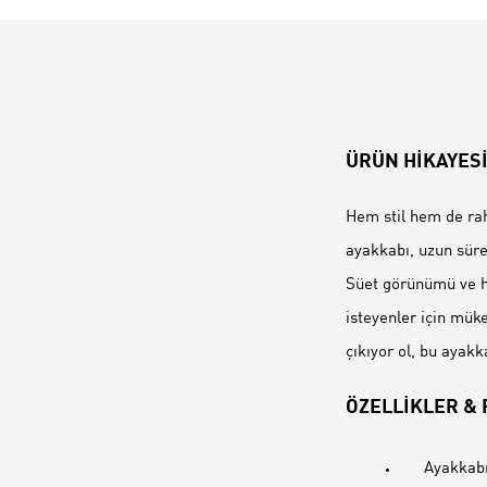
ÜRÜN HİKAYES
Hem stil hem de raha
ayakkabı, uzun süre
Süet görünümü ve h
isteyenler için müke
çıkıyor ol, bu aya
ÖZELLİKLER &
Ayakkabı