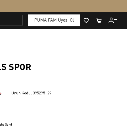
LS SPOR
Ürün Kodu:
395295_29
₺
ght Sand