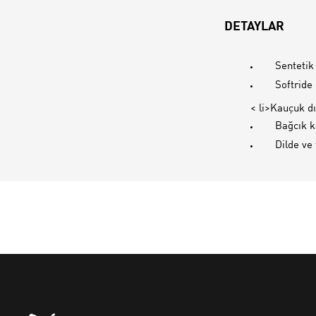
DETAYLAR
Sentetik 
Softride
< li>Kauçuk d
Bağcık 
Dilde ve