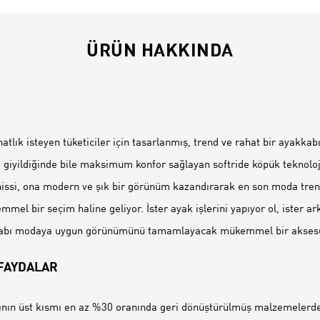
ÜRÜN HAKKINDA
İ
tlık isteyen tüketiciler için tasarlanmış, trend ve rahat bir ayakkab
 giyildiğinde bile maksimum konfor sağlayan softride köpük teknolojis
issi, ona modern ve şık bir görünüm kazandırarak en son moda tren
mmel bir seçim haline geliyor. İster ayak işlerini yapıyor ol, ister ar
kkabı modaya uygun görünümünü tamamlayacak mükemmel bir aksesu
 FAYDALAR
nın üst kısmı en az %30 oranında geri dönüştürülmüş malzemelerden