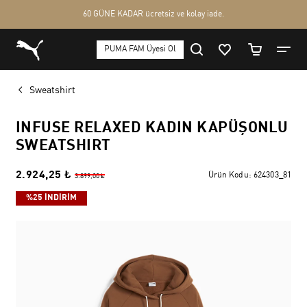
Sweatshirt
INFUSE RELAXED KADIN KAPÜŞONLU
SWEATSHIRT
2.924,25 ₺
Ürün Kodu:
624303_81
3.899,00 ₺
%25 İNDİRİM