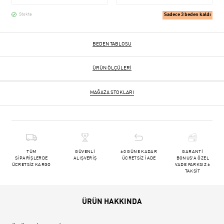
Sadece 3 beden kaldı
Stokta
BEDEN TABLOSU
ÜRÜN ÖLÇÜLERI
MAĞAZA STOKLARI
TÜM
GÜVENLİ
60 GÜNE KADAR
GARANTİ
SİPARİŞLERDE
ALIŞVERİŞ
ÜCRETSİZ İADE
BONUS'A ÖZEL
ÜCRETSİZ KARGO
VADE FARKSIZ 6
TAKSİT
ÜRÜN HAKKINDA