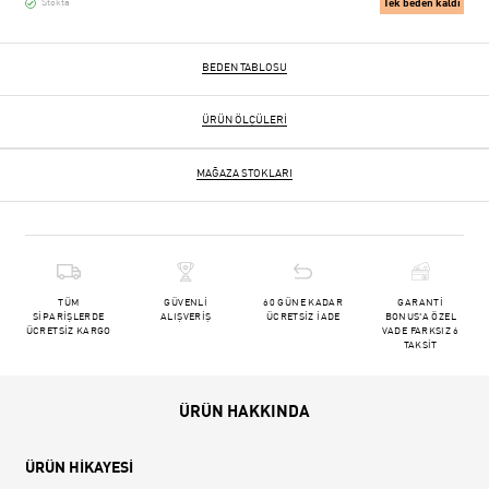
Tek beden kaldı
Stokta
BEDEN TABLOSU
ÜRÜN ÖLÇÜLERI
MAĞAZA STOKLARI
TÜM
GÜVENLİ
60 GÜNE KADAR
GARANTİ
SİPARİŞLERDE
ALIŞVERİŞ
ÜCRETSİZ İADE
BONUS'A ÖZEL
ÜCRETSİZ KARGO
VADE FARKSIZ 6
TAKSİT
ÜRÜN HAKKINDA
ÜRÜN HİKAYESİ