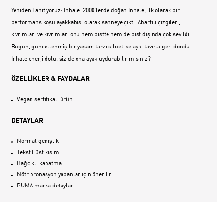
Yeniden Tanıtıyoruz: Inhale. 2000‘lerde doğan Inhale, ilk olarak bir
performans koşu ayakkabısı olarak sahneye çıktı. Abartılı çizgileri,
kıvrımları ve kıvrımları onu hem pistte hem de pist dışında çok sevildi.
Bugün, güncellenmiş bir yaşam tarzı silüeti ve aynı tavırla geri döndü.
Inhale enerji dolu, siz de ona ayak uydurabilir misiniz?
ÖZELLİKLER & FAYDALAR
Vegan sertifikalı ürün
DETAYLAR
Normal genişlik
Tekstil üst kısım
Bağcıklı kapatma
Nötr pronasyon yapanlar için önerilir
PUMA marka detayları